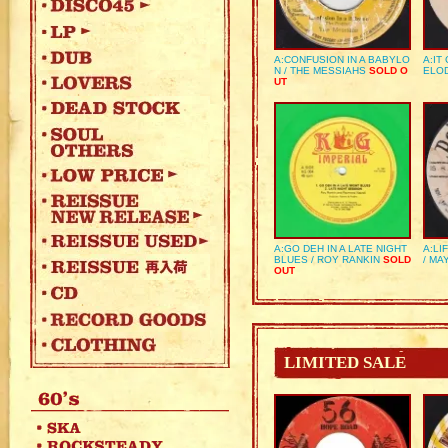
A:CONFUSION IN A BABYLO
A:IT
N / THE MESSIAHS
SOLD O
ELO
UT
A:GO DEH IN A LATE NIGHT
A:LI
BLUES / ROY RANKIN
SOLD
/ MA
OUT
LIMITED SALE