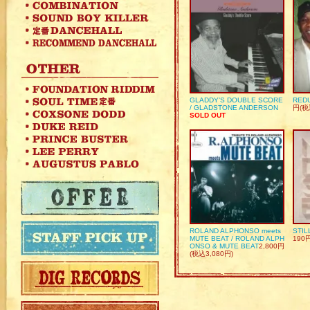
GLADDY’S DOUBLE SCORE
REDU
/ GLADSTONE ANDERSON
円(税
SOLD OUT
ROLAND ALPHONSO meets
STIL
MUTE BEAT / ROLAND ALPH
190
ONSO & MUTE BEAT
2,800円
(税込3,080円)