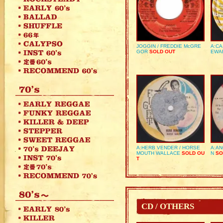
JOGGIN / FREDDIE McGRE
A:CA
GOR
SOLD OUT
EWA
A:HERB VENDER / HORSE
A:AN
MOUTH WALLACE
SOLD OU
N
SO
T
CD / OTHERS