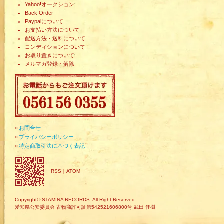
Yahoo!オークション
Back Order
Paypalについて
お支払い方法について
配送方法・送料について
コンディションについて
お取り置きについて
メルマガ登録・解除
»
お問合せ
»
プライバシーポリシー
»
特定商取引法に基づく表記
RSS
｜
ATOM
Copyright© STAMINA RECORDS. All Right Reserved.
愛知県公安委員会 古物商許可証第542521606800号 武田 佳樹