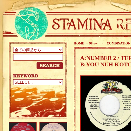
HOME
>
90's～
>
COMBINATION
A:NUMBER 2 / T
B:YOU NUH KOTC