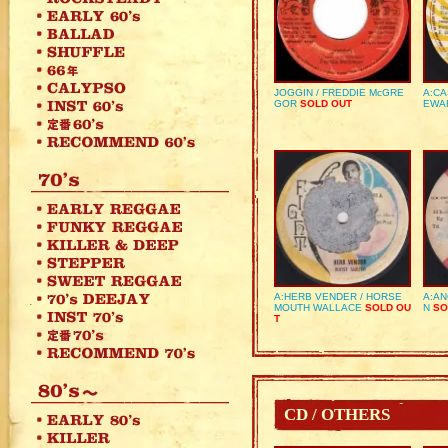
JOGGIN / FREDDIE McGRE
A:CA
GOR
SOLD OUT
EWA
A:HERB VENDER / HORSE
A:AN
MOUTH WALLACE
SOLD OU
N
SO
T
CD / OTHERS