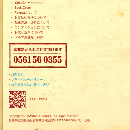
Yahoo!オークション
Back Order
Paypalについて
お支払い方法について
配送方法・送料について
コンディションについて
お取り置きについて
メルマガ登録・解除
»
お問合せ
»
プライバシーポリシー
»
特定商取引法に基づく表記
RSS
｜
ATOM
Copyright© STAMINA RECORDS. All Right Reserved.
愛知県公安委員会 古物商許可証第542521606800号 武田 佳樹