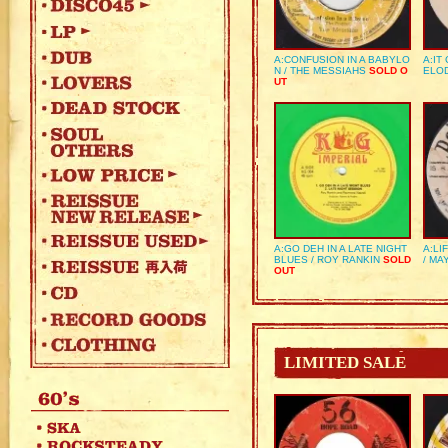
A:CONFUSION IN A BABYLO
A:IT
N / THE MESSIAHS
SOLD O
ELO
UT
A:GO DEH IN A LATE NIGHT
A:LI
BLUES / ROY RANKIN
SOLD
/ MA
OUT
LIMITED SALE