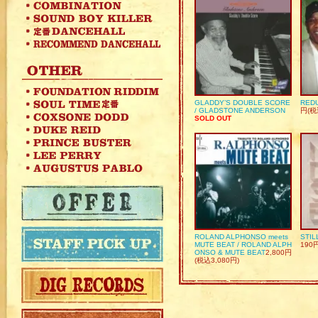
GLADDY’S DOUBLE SCORE
REDU
/ GLADSTONE ANDERSON
円(税
SOLD OUT
ROLAND ALPHONSO meets
STIL
MUTE BEAT / ROLAND ALPH
190
ONSO & MUTE BEAT
2,800円
(税込3,080円)