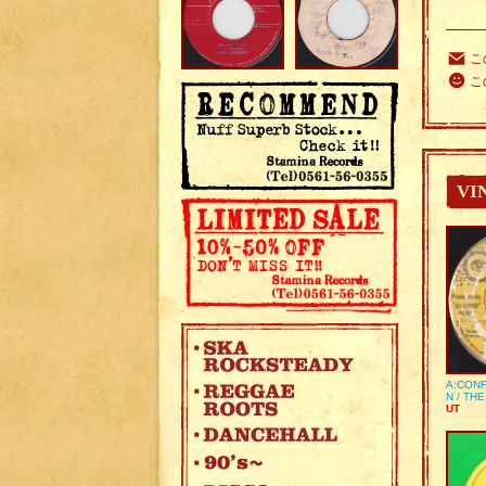
こ
こ
VI
A:CONF
N / TH
UT