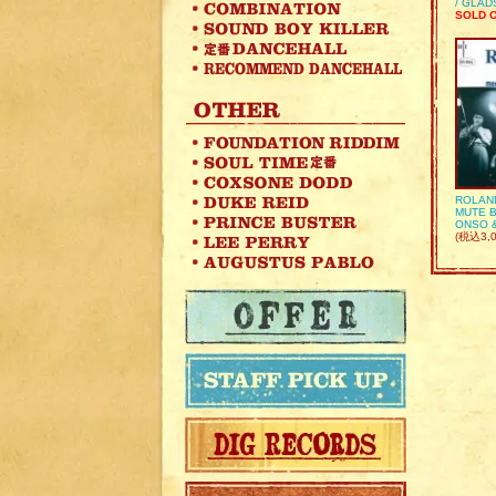
/ GLA
SOLD 
ROLAN
MUTE B
ONSO 
(税込3,