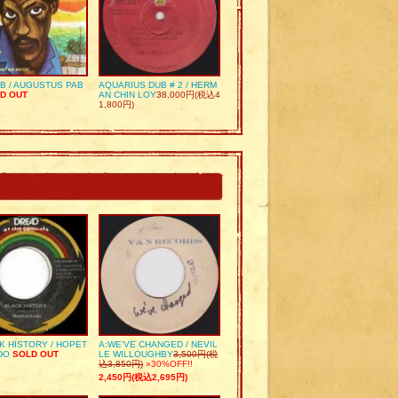
UB / AUGUSTUS PAB
AQUARIUS DUB # 2 / HERM
D OUT
AN CHIN LOY
38,000円(税込4
1,800円)
K HISTORY / HOPET
A:WE’VE CHANGED / NEVIL
DO
SOLD OUT
LE WILLOUGHBY
3,500円(税
込3,850円)
»30%OFF!!
2,450円(税込2,695円)