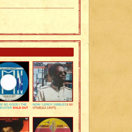
RE NO GOOD / THE
NOW / LEROY SIBBLES
3,80
 BUSTER
SOLD OUT
0円(税込4,180円)