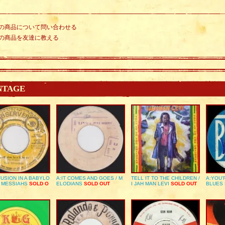
の商品について問い合わせる
の商品を友達に教える
NTAGE
USION IN A BABYLO
A:IT COMES AND GOES / M
TELL IT TO THE CHILDREN /
A:YOU’
E MESSIAHS
SOLD O
ELODIANS
SOLD OUT
I JAH MAN LEVI
SOLD OUT
BLUES