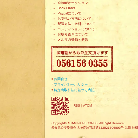
Yahoo!オークション
Back Order
Paypalについて
お支払い方法について
配送方法・送料について
コンディションについて
お取り置きについて
メルマガ登録・解除
»
お問合せ
»
プライバシーポリシー
»
特定商取引法に基づく表記
RSS
｜
ATOM
Copyright© STAMINA RECORDS. All Right Reserved.
愛知県公安委員会 古物商許可証第542521606800号 武田 佳樹