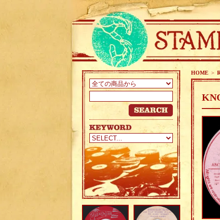
HOME
>
KNO