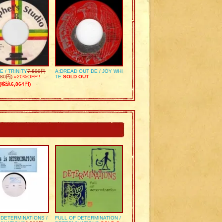
E / TRINITY
7,800円
A:DREAD OUT DE / JOY WHI
80円)
»20%OFF!!
TE
SOLD OUT
(税込6,864円)
S DETERMINATIONS /
FULL OF DETERMINATION /