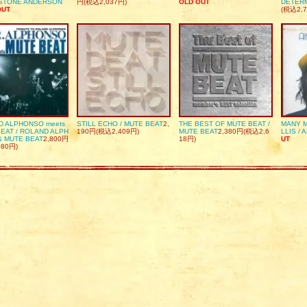
DSTONE ANDERSON
円(税込2,037円)
OLD OUT
DETER
OUT
(税込2,7
D ALPHONSO meets
STILL ECHO / MUTE BEAT
2,
THE BEST OF MUTE BEAT /
MANY M
EAT / ROLAND ALPH
190円(税込2,409円)
MUTE BEAT
2,380円(税込2,6
LLIS / 
& MUTE BEAT
2,800円
18円)
UT
080円)