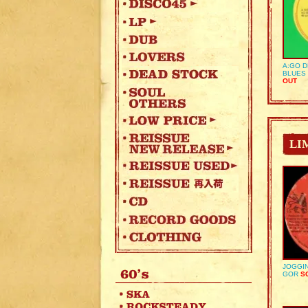
A:GO D
BLUES 
OUT
LI
JOGGIN
GOR
SO