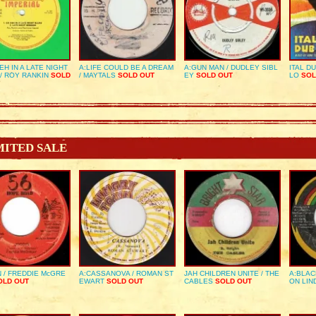
EH IN A LATE NIGHT
A:LIFE COULD BE A DREAM
A:GUN MAN / DUDLEY SIBL
ITAL D
/ ROY RANKIN
SOLD
/ MAYTALS
SOLD OUT
EY
SOLD OUT
LO
SOL
MITED SALE
 / FREDDIE McGRE
A:CASSANOVA / ROMAN ST
JAH CHILDREN UNITE / THE
A:BLAC
LD OUT
EWART
SOLD OUT
CABLES
SOLD OUT
ON LIN