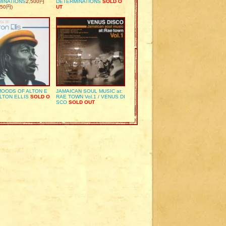
MINATIONS
2,500円
DETERMINATIONS
SOLD O
50円)
UT
OODS OF ALTON E
JAMAICAN SOUL MUSIC at:
ALTON ELLIS
SOLD O
RAE TOWN Vol.1 / VENUS DI
SCO
SOLD OUT