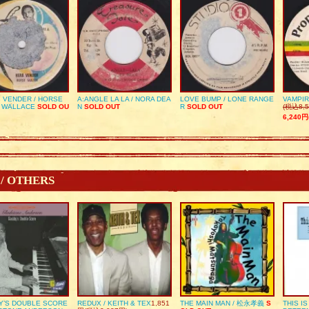
 VENDER / HORSE
A:ANGLE LA LA / NORA DEA
LOVE BUMP / LONE RANGE
VAMPIR
 WALLACE
SOLD OU
N
SOLD OUT
R
SOLD OUT
(税込8,5
6,240円
 / OTHERS
Y’S DOUBLE SCORE
REDUX / KEITH & TEX
1,851
THE MAIN MAN / 松永孝義
S
THIS I