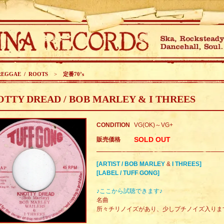
REGGAE / ROOTS
>
定番70’s
TTY DREAD / BOB MARLEY & I THREES
CONDITION
VG(OK)～VG+
SOLD OUT
販売価格
[ARTIST / BOB MARLEY
&
I THREES]
[LABEL / TUFF GONG]
♪ここから試聴できます♪
名曲
所々チリノイズがあり、少しプチノイズ入りま