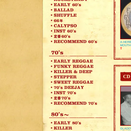
A:HERB
MOUTH
T
CD
GLADD