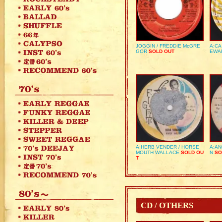
JOGGIN / FREDDIE McGRE
A:CA
GOR
SOLD OUT
EWA
A:HERB VENDER / HORSE
A:AN
MOUTH WALLACE
SOLD OU
N
SO
T
CD / OTHERS