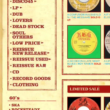
A:CONFUSION IN A BABYLO
A:IT
N / THE MESSIAHS
SOLD O
ELO
UT
A:GO DEH IN A LATE NIGHT
A:LI
BLUES / ROY RANKIN
SOLD
/ MA
OUT
LIMITED SALE