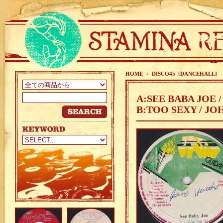
HOME
>
DISCO45 [DANCEHALL]
A:SEE BABA JOE 
B:TOO SEXY / J