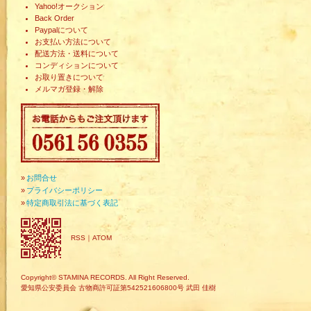
Yahoo!オークション
Back Order
Paypalについて
お支払い方法について
配送方法・送料について
コンディションについて
お取り置きについて
メルマガ登録・解除
»
お問合せ
»
プライバシーポリシー
»
特定商取引法に基づく表記
RSS
｜
ATOM
Copyright© STAMINA RECORDS. All Right Reserved.
愛知県公安委員会 古物商許可証第542521606800号 武田 佳樹