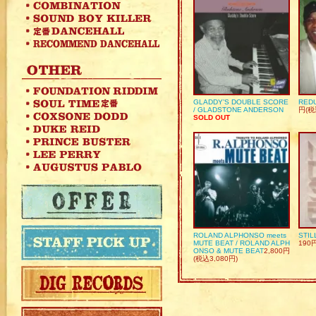
GLADDY’S DOUBLE SCORE
REDU
/ GLADSTONE ANDERSON
円(税
SOLD OUT
ROLAND ALPHONSO meets
STIL
MUTE BEAT / ROLAND ALPH
190
ONSO & MUTE BEAT
2,800円
(税込3,080円)