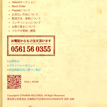
Yahoo!オークション
Back Order
Paypalについて
お支払い方法について
配送方法・送料について
コンディションについて
お取り置きについて
メルマガ登録・解除
»
お問合せ
»
プライバシーポリシー
»
特定商取引法に基づく表記
RSS
｜
ATOM
Copyright© STAMINA RECORDS. All Right Reserved.
愛知県公安委員会 古物商許可証第542521606800号 武田 佳樹