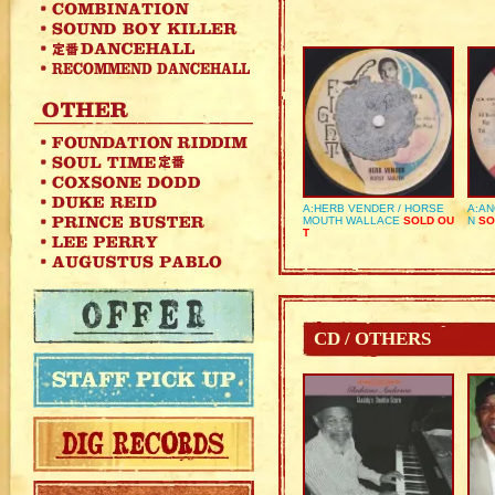
A:HERB VENDER / HORSE
A:AN
MOUTH WALLACE
SOLD OU
N
SO
T
CD / OTHERS