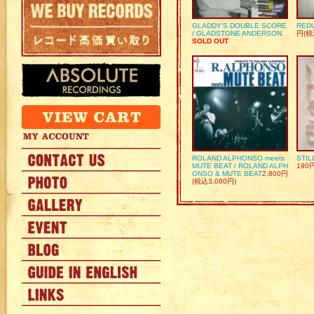
GLADDY’S DOUBLE SCORE
REDU
/ GLADSTONE ANDERSON
円(税
SOLD OUT
ROLAND ALPHONSO meets
STIL
MUTE BEAT / ROLAND ALPH
190
ONSO & MUTE BEAT
2,800円
(税込3,080円)