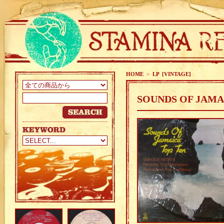
HOME
>
LP [VINTAGE]
SOUNDS OF JAMAI