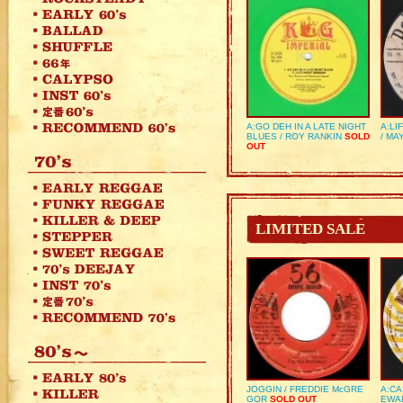
A:GO DEH IN A LATE NIGHT
A:LI
BLUES / ROY RANKIN
SOLD
/ MA
OUT
LIMITED SALE
JOGGIN / FREDDIE McGRE
A:CA
GOR
SOLD OUT
EWA