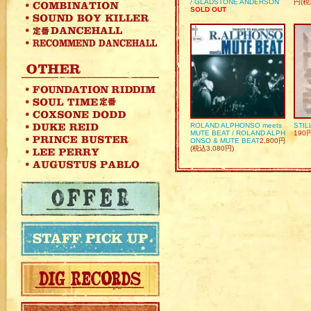
/ GLADSTONE ANDERSON
円(税
SOLD OUT
ROLAND ALPHONSO meets
STIL
MUTE BEAT / ROLAND ALPH
190
ONSO & MUTE BEAT
2,800円
(税込3,080円)