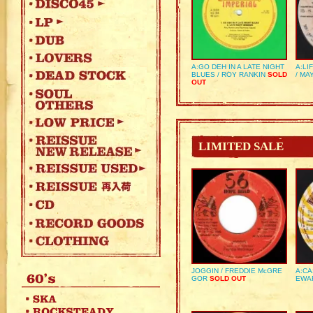
A:GO DEH IN A LATE NIGHT
A:LI
BLUES / ROY RANKIN
SOLD
/ MA
OUT
LIMITED SALE
JOGGIN / FREDDIE McGRE
A:CA
GOR
SOLD OUT
EWA