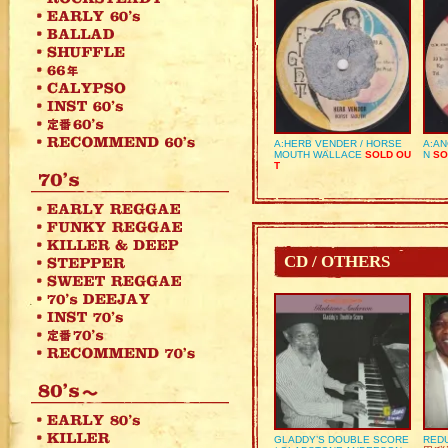
A:HERB VENDER / HORSE
A:AN
MOUTH WALLACE
SOLD OU
N
SO
T
CD / OTHERS
GLADDY’S DOUBLE SCORE
REDU