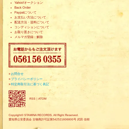
Yahoo!オークション
Back Order
Paypalについて
お支払い方法について
配送方法・送料について
コンディションについて
お取り置きについて
メルマガ登録・解除
»
お問合せ
»
プライバシーポリシー
»
特定商取引法に基づく表記
RSS
｜
ATOM
Copyright© STAMINA RECORDS. All Right Reserved.
愛知県公安委員会 古物商許可証第542521606800号 武田 佳樹