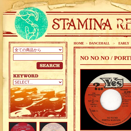
HOME
>
DANCEHALL
>
EARLY 8
NO NO NO / POR