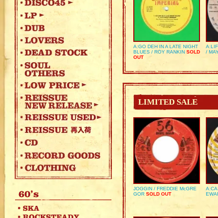
A:GO DEH IN A LATE NIGHT
A:LI
BLUES / ROY RANKIN
SOLD
/ MA
OUT
LIMITED SALE
JOGGIN / FREDDIE McGRE
A:CA
GOR
SOLD OUT
EWA