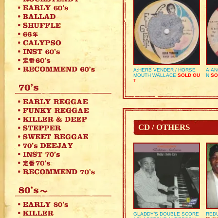
A:HERB VENDER / HORSE
A:AN
MOUTH WALLACE
SOLD OU
N
SO
T
CD / OTHERS
GLADDY’S DOUBLE SCORE
REDU