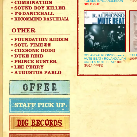
/ GLADSTONE ANDERSON
円(税
SOLD OUT
ROLAND ALPHONSO meets
STIL
MUTE BEAT / ROLAND ALPH
190
ONSO & MUTE BEAT
2,800円
(税込3,080円)