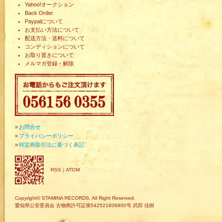
Yahoo!オークション
Back Order
Paypalについて
お支払い方法について
配送方法・送料について
コンディションについて
お取り置きについて
メルマガ登録・解除
»
お問合せ
»
プライバシーポリシー
»
特定商取引法に基づく表記
RSS
｜
ATOM
Copyright© STAMINA RECORDS. All Right Reserved.
愛知県公安委員会 古物商許可証第542521606800号 武田 佳樹