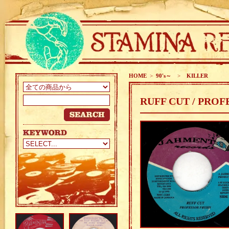
HOME
>
90's～
>
KILLER
RUFF CUT / PROF