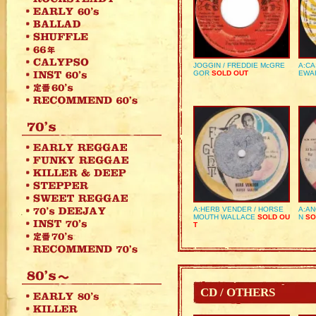
JOGGIN / FREDDIE McGRE
A:CA
GOR
SOLD OUT
EWA
A:HERB VENDER / HORSE
A:AN
MOUTH WALLACE
SOLD OU
N
SO
T
CD / OTHERS