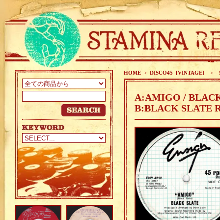
HOME
>
DISCO45 [VINTAGE]
>
S
A:AMIGO / BLAC
B:BLACK SLATE 