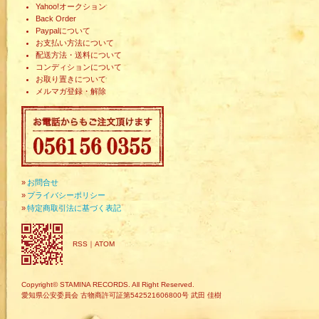
Yahoo!オークション
Back Order
Paypalについて
お支払い方法について
配送方法・送料について
コンディションについて
お取り置きについて
メルマガ登録・解除
»
お問合せ
»
プライバシーポリシー
»
特定商取引法に基づく表記
RSS
｜
ATOM
Copyright© STAMINA RECORDS. All Right Reserved.
愛知県公安委員会 古物商許可証第542521606800号 武田 佳樹