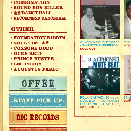
GLADDY’S DOUBLE SCORE
REDU
/ GLADSTONE ANDERSON
円(税
SOLD OUT
ROLAND ALPHONSO meets
STIL
MUTE BEAT / ROLAND ALPH
190
ONSO & MUTE BEAT
2,800円
(税込3,080円)