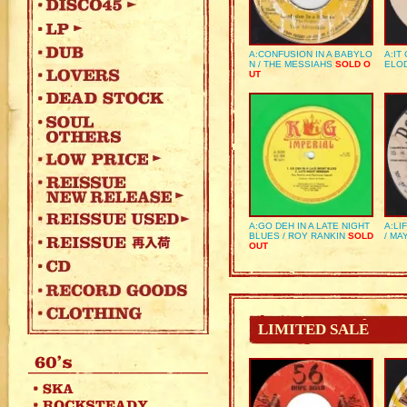
A:CONFUSION IN A BABYLO
A:IT
N / THE MESSIAHS
SOLD O
ELO
UT
A:GO DEH IN A LATE NIGHT
A:LI
BLUES / ROY RANKIN
SOLD
/ MA
OUT
LIMITED SALE