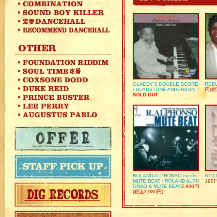
GLADDY’S DOUBLE SCORE
REDU
/ GLADSTONE ANDERSON
円(税
SOLD OUT
ROLAND ALPHONSO meets
STIL
MUTE BEAT / ROLAND ALPH
190
ONSO & MUTE BEAT
2,800円
(税込3,080円)