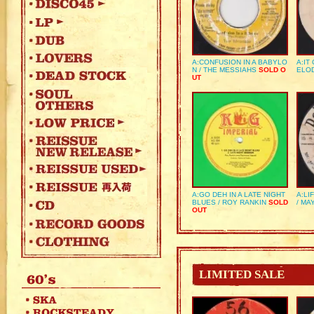
A:CONFUSION IN A BABYLO
A:IT
N / THE MESSIAHS
SOLD O
ELO
UT
A:GO DEH IN A LATE NIGHT
A:LI
BLUES / ROY RANKIN
SOLD
/ MA
OUT
LIMITED SALE