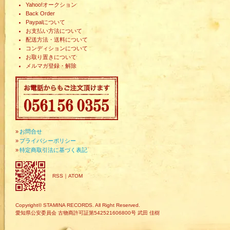
Yahoo!オークション
Back Order
Paypalについて
お支払い方法について
配送方法・送料について
コンディションについて
お取り置きについて
メルマガ登録・解除
»
お問合せ
»
プライバシーポリシー
»
特定商取引法に基づく表記
RSS
｜
ATOM
Copyright© STAMINA RECORDS. All Right Reserved.
愛知県公安委員会 古物商許可証第542521606800号 武田 佳樹