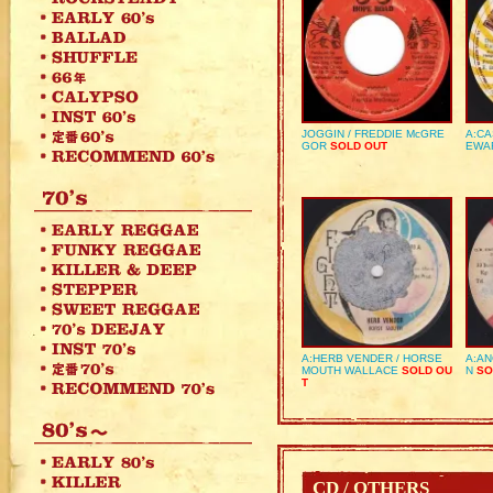
JOGGIN / FREDDIE McGRE
A:CA
GOR
SOLD OUT
EWA
A:HERB VENDER / HORSE
A:AN
MOUTH WALLACE
SOLD OU
N
SO
T
CD / OTHERS