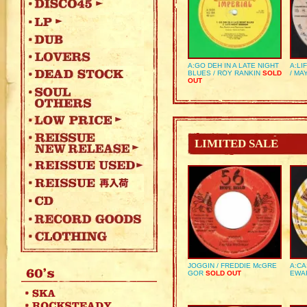
A:GO DEH IN A LATE NIGHT
A:LI
BLUES / ROY RANKIN
SOLD
/ MA
OUT
LIMITED SALE
JOGGIN / FREDDIE McGRE
A:CA
GOR
SOLD OUT
EWA