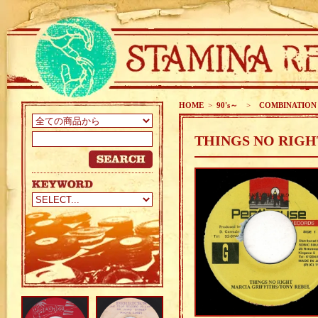
HOME
>
90's～
>
COMBINATION
THINGS NO RIGH