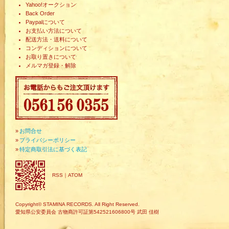
Yahoo!オークション
Back Order
Paypalについて
お支払い方法について
配送方法・送料について
コンディションについて
お取り置きについて
メルマガ登録・解除
»
お問合せ
»
プライバシーポリシー
»
特定商取引法に基づく表記
RSS
｜
ATOM
Copyright© STAMINA RECORDS. All Right Reserved.
愛知県公安委員会 古物商許可証第542521606800号 武田 佳樹