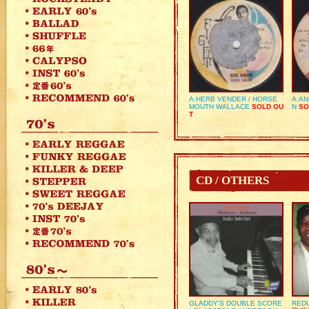
A:HERB VENDER / HORSE
A:AN
MOUTH WALLACE
SOLD OU
N
SO
T
CD / OTHERS
GLADDY’S DOUBLE SCORE
REDU