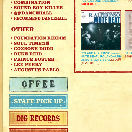
/ GLADSTONE ANDERSON
円(税
SOLD OUT
ROLAND ALPHONSO meets
STIL
MUTE BEAT / ROLAND ALPH
190
ONSO & MUTE BEAT
2,800円
(税込3,080円)