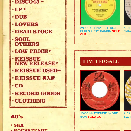
A:GO DEH IN A LATE NIGHT
A:LI
BLUES / ROY RANKIN
SOLD
/ MA
OUT
LIMITED SALE
JOGGIN / FREDDIE McGRE
A:CA
GOR
SOLD OUT
EWA