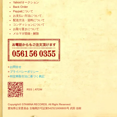
Yahoo!オークション
Back Order
Paypalについて
お支払い方法について
配送方法・送料について
コンディションについて
お取り置きについて
メルマガ登録・解除
»
お問合せ
»
プライバシーポリシー
»
特定商取引法に基づく表記
RSS
｜
ATOM
Copyright© STAMINA RECORDS. All Right Reserved.
愛知県公安委員会 古物商許可証第542521606800号 武田 佳樹