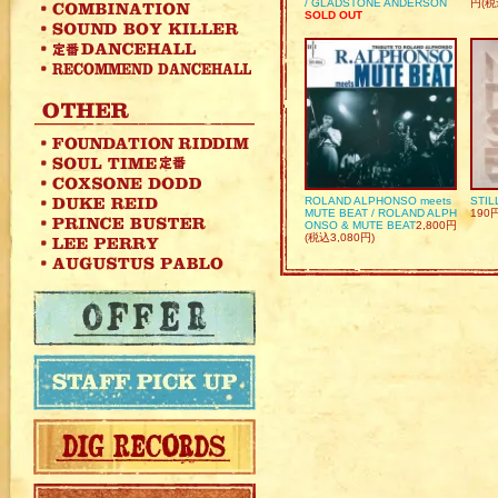
/ GLADSTONE ANDERSON
円(税
SOLD OUT
ROLAND ALPHONSO meets
STIL
MUTE BEAT / ROLAND ALPH
190
ONSO & MUTE BEAT
2,800円
(税込3,080円)