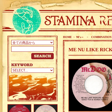
HOME
>
90's～
>
COMBINATION
ME NU LIKE RIC