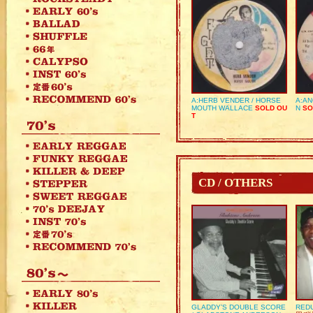
A:HERB VENDER / HORSE
A:AN
MOUTH WALLACE
SOLD OU
N
SO
T
CD / OTHERS
GLADDY’S DOUBLE SCORE
REDU