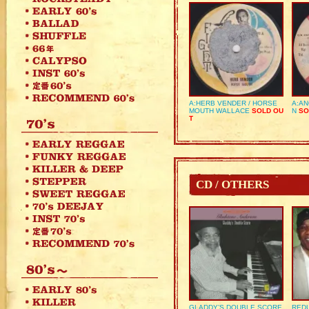
A:HERB VENDER / HORSE
A:AN
MOUTH WALLACE
SOLD OU
N
SO
T
CD / OTHERS
GLADDY’S DOUBLE SCORE
REDU