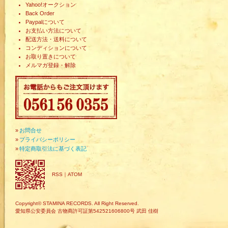
Yahoo!オークション
Back Order
Paypalについて
お支払い方法について
配送方法・送料について
コンディションについて
お取り置きについて
メルマガ登録・解除
»
お問合せ
»
プライバシーポリシー
»
特定商取引法に基づく表記
RSS
｜
ATOM
Copyright© STAMINA RECORDS. All Right Reserved.
愛知県公安委員会 古物商許可証第542521606800号 武田 佳樹