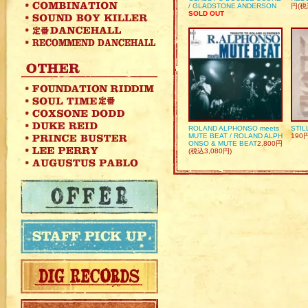
/ GLADSTONE ANDERSON
円(税
SOLD OUT
ROLAND ALPHONSO meets
STIL
MUTE BEAT / ROLAND ALPH
190
ONSO & MUTE BEAT
2,800円
(税込3,080円)