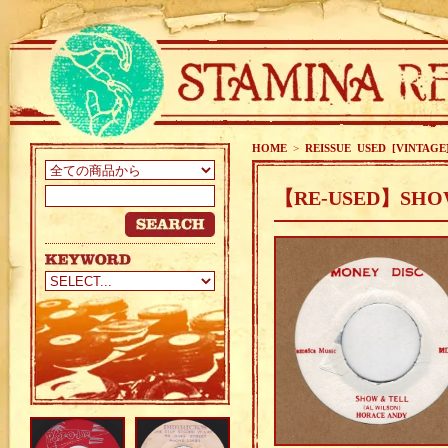
HOME
>
REISSUE USED [VINTAGE
【RE-USED】SHOW