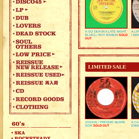
A:GO DEH IN A LATE NIGHT
A:LI
BLUES / ROY RANKIN
SOLD
/ MA
OUT
LIMITED SALE
JOGGIN / FREDDIE McGRE
A:CA
GOR
SOLD OUT
EWA