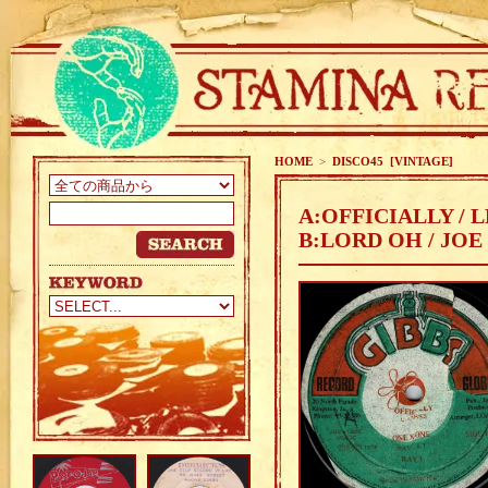
HOME
>
DISCO45 [VINTAGE]
A:OFFICIALLY / 
B:LORD OH / JOE