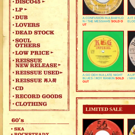
A:CONFUSION IN A BABYLO
A:IT
N / THE MESSIAHS
SOLD O
ELO
UT
A:GO DEH IN A LATE NIGHT
A:LI
BLUES / ROY RANKIN
SOLD
/ MA
OUT
LIMITED SALE