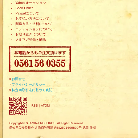
Yahoo!オークション
Back Order
Paypalについて
お支払い方法について
配送方法・送料について
コンディションについて
お取り置きについて
メルマガ登録・解除
»
お問合せ
»
プライバシーポリシー
»
特定商取引法に基づく表記
RSS
｜
ATOM
Copyright© STAMINA RECORDS. All Right Reserved.
愛知県公安委員会 古物商許可証第542521606800号 武田 佳樹