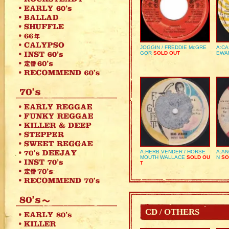
JOGGIN / FREDDIE McGRE
A:CA
GOR
SOLD OUT
EWA
A:HERB VENDER / HORSE
A:AN
MOUTH WALLACE
SOLD OU
N
SO
T
CD / OTHERS