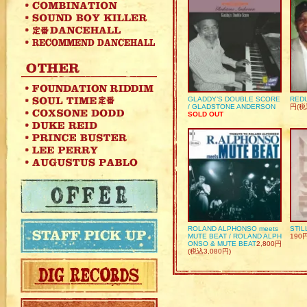
GLADDY’S DOUBLE SCORE
REDU
/ GLADSTONE ANDERSON
円(税
SOLD OUT
ROLAND ALPHONSO meets
STIL
MUTE BEAT / ROLAND ALPH
190
ONSO & MUTE BEAT
2,800円
(税込3,080円)