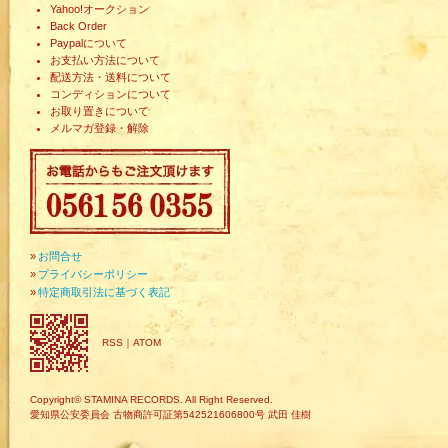
Yahoo!オークション
Back Order
Paypalについて
お支払い方法について
配送方法・送料について
コンディションについて
お取り置きについて
メルマガ登録・解除
»
お問合せ
»
プライバシーポリシー
»
特定商取引法に基づく表記
RSS
｜
ATOM
Copyright© STAMINA RECORDS. All Right Reserved.
愛知県公安委員会 古物商許可証第542521606800号 武田 佳樹