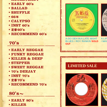
A:GO DEH IN A LATE NIGHT
A:LI
BLUES / ROY RANKIN
SOLD
/ MA
OUT
LIMITED SALE