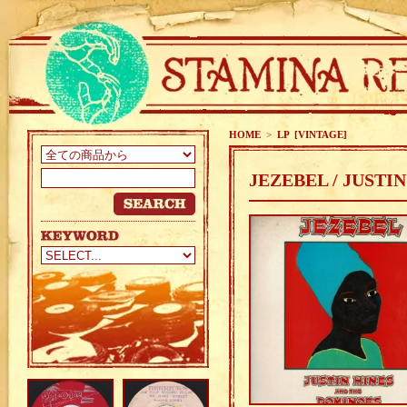
HOME
>
LP [VINTAGE]
JEZEBEL / JUSTI