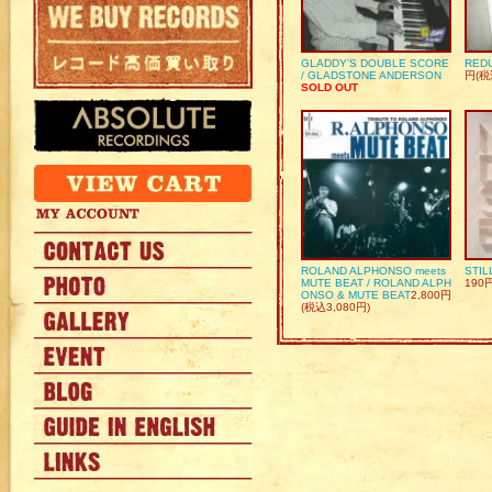
GLADDY’S DOUBLE SCORE
REDU
/ GLADSTONE ANDERSON
円(税
SOLD OUT
ROLAND ALPHONSO meets
STIL
MUTE BEAT / ROLAND ALPH
190
ONSO & MUTE BEAT
2,800円
(税込3,080円)