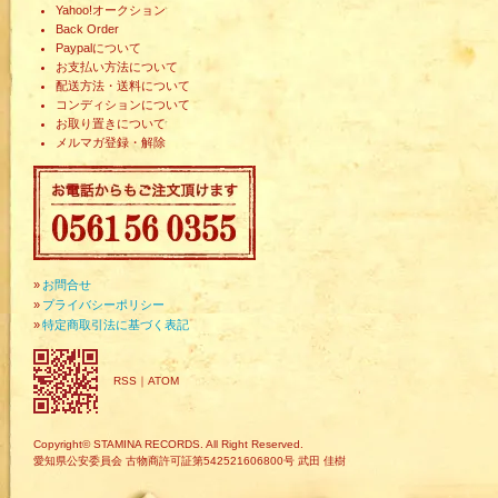
Yahoo!オークション
Back Order
Paypalについて
お支払い方法について
配送方法・送料について
コンディションについて
お取り置きについて
メルマガ登録・解除
»
お問合せ
»
プライバシーポリシー
»
特定商取引法に基づく表記
RSS
｜
ATOM
Copyright© STAMINA RECORDS. All Right Reserved.
愛知県公安委員会 古物商許可証第542521606800号 武田 佳樹