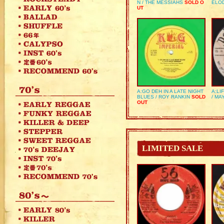
N / THE MESSIAHS
SOLD O
ELO
UT
A:GO DEH IN A LATE NIGHT
A:LI
BLUES / ROY RANKIN
SOLD
/ MA
OUT
LIMITED SALE