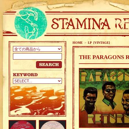
HOME
>
LP [VINTAGE]
THE PARAGONS R