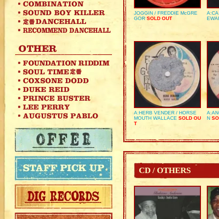
JOGGIN / FREDDIE McGRE
A:CA
GOR
SOLD OUT
EWA
A:HERB VENDER / HORSE
A:AN
MOUTH WALLACE
SOLD OU
N
SO
T
CD / OTHERS