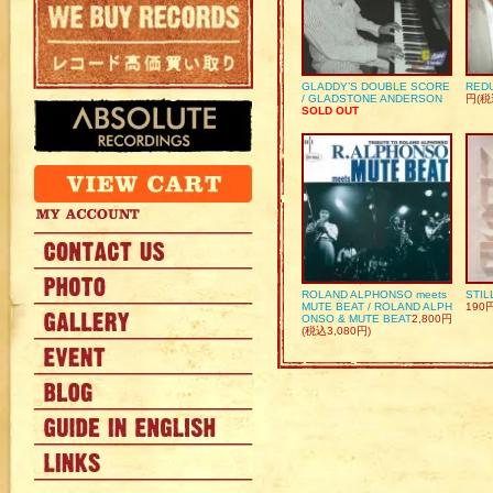
GLADDY’S DOUBLE SCORE
REDU
/ GLADSTONE ANDERSON
円(税
SOLD OUT
ROLAND ALPHONSO meets
STIL
MUTE BEAT / ROLAND ALPH
190
ONSO & MUTE BEAT
2,800円
(税込3,080円)