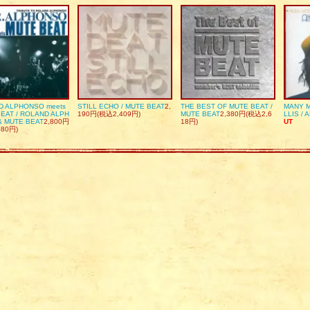
D ALPHONSO meets
STILL ECHO / MUTE BEAT
2,
THE BEST OF MUTE BEAT /
MANY M
EAT / ROLAND ALPH
190円(税込2,409円)
MUTE BEAT
2,380円(税込2,6
LLIS / 
& MUTE BEAT
2,800円
18円)
UT
080円)