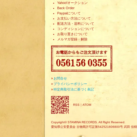
Yahoo!オークション
Back Order
Paypalについて
お支払い方法について
配送方法・送料について
コンディションについて
お取り置きについて
メルマガ登録・解除
»
お問合せ
»
プライバシーポリシー
»
特定商取引法に基づく表記
RSS
｜
ATOM
Copyright© STAMINA RECORDS. All Right Reserved.
愛知県公安委員会 古物商許可証第542521606800号 武田 佳樹