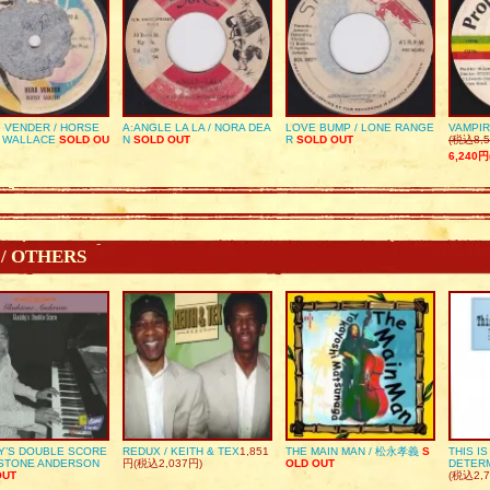
 VENDER / HORSE
A:ANGLE LA LA / NORA DEA
LOVE BUMP / LONE RANGE
VAMPIR
 WALLACE
SOLD OU
N
SOLD OUT
R
SOLD OUT
(税込8,5
6,240円
 / OTHERS
Y’S DOUBLE SCORE
REDUX / KEITH & TEX
1,851
THE MAIN MAN / 松永孝義
S
THIS I
DSTONE ANDERSON
円(税込2,037円)
OLD OUT
DETER
OUT
(税込2,7