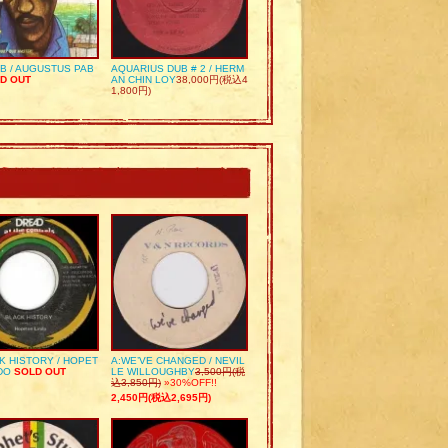
UB / AUGUSTUS PAB
AQUARIUS DUB # 2 / HERM
D OUT
AN CHIN LOY
38,000円(税込4
1,800円)
K HISTORY / HOPET
A:WE’VE CHANGED / NEVIL
DO
SOLD OUT
LE WILLOUGHBY
3,500円(税
込3,850円)
»30%OFF!!
2,450円(税込2,695円)