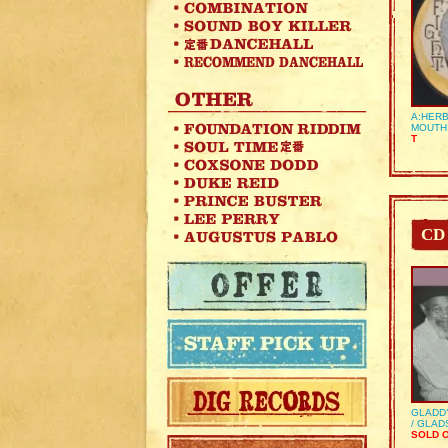
A:HERB
MOUTH
T
CD
GLADD
/ GLA
SOLD 