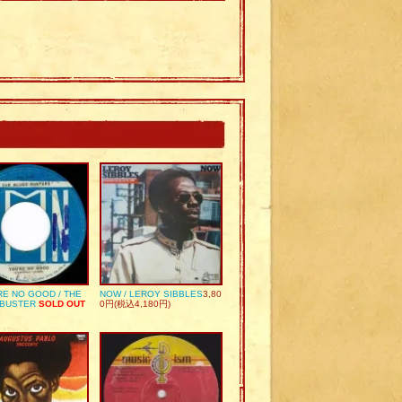
RE NO GOOD / THE
NOW / LEROY SIBBLES
3,80
 BUSTER
SOLD OUT
0円(税込4,180円)