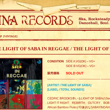
LP [VINTAGE]
 LIGHT OF SABA IN REGGAE / THE LIGHT OF
CONDITION
SIDE A:VG(OK)～VG+
SIDE B:VG(OK)～VG+
SOLD OUT
販売価格
[ARTIST / THE LIGHT OF SABA]
[LABEL / TOTAL SOUNDS]
CEDRIC BROOKS率いるLIGHT OF SABAのSeco
LIGHT IT RIGHT、REBIRTH、OUTCRY、BO
African Bamboo Fluteが印象的なSABAYIND