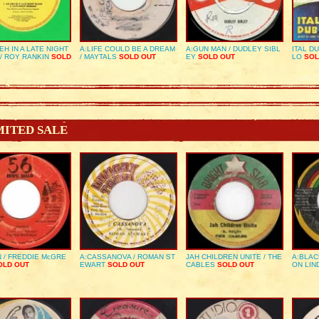
EH IN A LATE NIGHT
A:LIFE COULD BE A DREAM
A:GUN MAN / DUDLEY SIBL
ITAL D
/ ROY RANKIN
SOLD
/ MAYTALS
SOLD OUT
EY
SOLD OUT
LO
SOL
MITED SALE
 / FREDDIE McGRE
A:CASSANOVA / ROMAN ST
JAH CHILDREN UNITE / THE
A:BLAC
LD OUT
EWART
SOLD OUT
CABLES
SOLD OUT
ON LIN