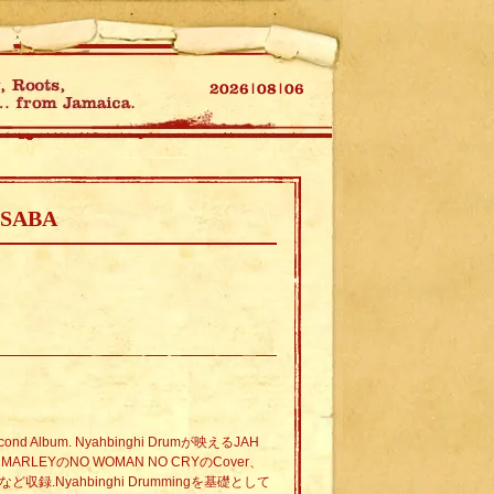
 SABA
nd Album. Nyahbinghi Drumが映えるJAH
B MARLEYのNO WOMAN NO CRYのCover、
AHなど収録.Nyahbinghi Drummingを基礎として