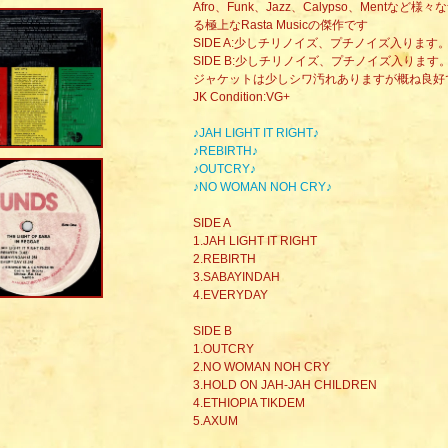
Afro、Funk、Jazz、Calypso、Men
る極上なRasta Musicの傑作です
SIDE A:少しチリノイズ、プチノイズ入りま
SIDE B:少しチリノイズ、プチノイズ入りま
ジャケットは少しシワ汚れありますが概ね良好
JK Condition:VG+
♪JAH LIGHT IT RIGHT♪
♪REBIRTH♪
♪OUTCRY♪
♪NO WOMAN NOH CRY♪
SIDE A
1.JAH LIGHT IT RIGHT
2.REBIRTH
3.SABAYINDAH
4.EVERYDAY
SIDE B
1.OUTCRY
2.NO WOMAN NOH CRY
3.HOLD ON JAH-JAH CHILDREN
4.ETHIOPIA TIKDEM
5.AXUM