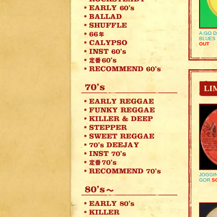
A:GO D
BLUES 
OUT
LI
JOGGIN
GOR
SO