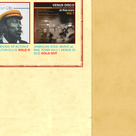
OODS OF ALTON E
JAMAICAN SOUL MUSIC at:
ALTON ELLIS
SOLD O
RAE TOWN Vol.1 / VENUS DI
SCO
SOLD OUT