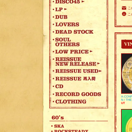
こ
こ
VI
A:CONF
N / TH
UT