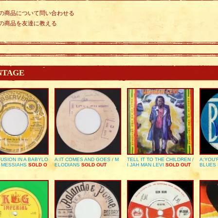
の商品について問い合わせる
の商品を友達に教える
NTAGE
USION IN A BABYLO
A:IT COMES AND GOES / M
TELL IT TO THE CHILDREN /
A:YOU’
E MESSIAHS
SOLD O
ELODIANS
SOLD OUT
I JAH MAN LEVI
SOLD OUT
BLUES