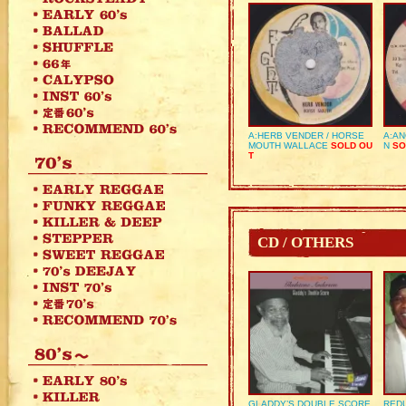
A:HERB VENDER / HORSE
A:AN
MOUTH WALLACE
SOLD OU
N
SO
T
CD / OTHERS
GLADDY’S DOUBLE SCORE
REDU