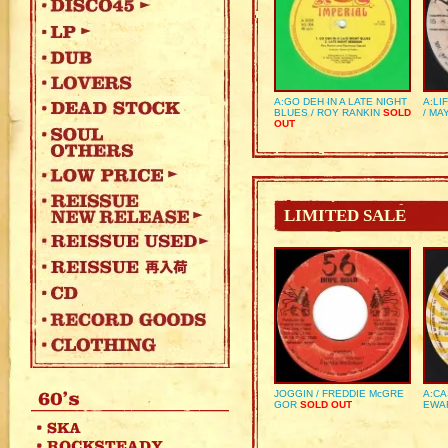
A:GO DEH IN A LATE NIGHT
A:LI
BLUES / ROY RANKIN
SOLD
/ MA
OUT
LIMITED SALE
JOGGIN / FREDDIE McGRE
A:CA
GOR
SOLD OUT
EWA