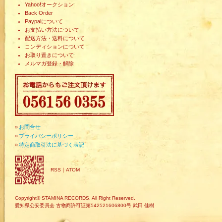
Yahoo!オークション
Back Order
Paypalについて
お支払い方法について
配送方法・送料について
コンディションについて
お取り置きについて
メルマガ登録・解除
»
お問合せ
»
プライバシーポリシー
»
特定商取引法に基づく表記
RSS
｜
ATOM
Copyright© STAMINA RECORDS. All Right Reserved.
愛知県公安委員会 古物商許可証第542521606800号 武田 佳樹