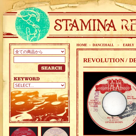
HOME
>
DANCEHALL
>
EARLY 8
REVOLUTION / D