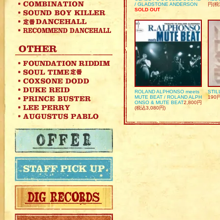
/ GLADSTONE ANDERSON
円(税
SOLD OUT
ROLAND ALPHONSO meets
STIL
MUTE BEAT / ROLAND ALPH
190
ONSO & MUTE BEAT
2,800円
(税込3,080円)