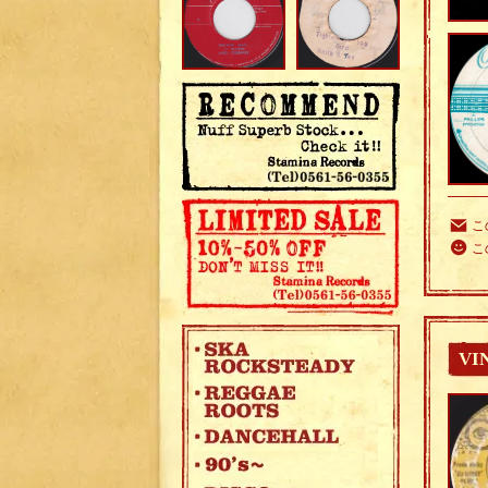
こ
こ
VI