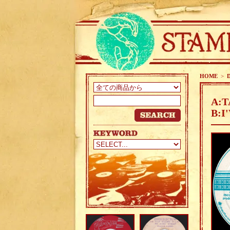
HOME
>
A:T
B:I