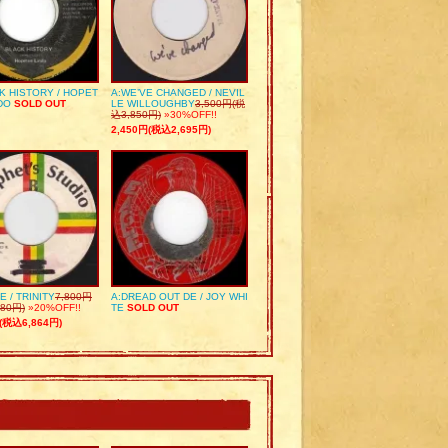
K HISTORY / HOPET
A:WE’VE CHANGED / NEVIL
DO
SOLD OUT
LE WILLOUGHBY
3,500円(税
込3,850円)
»30%OFF!!
2,450円(税込2,695円)
E / TRINITY
7,800円
A:DREAD OUT DE / JOY WHI
80円)
»20%OFF!!
TE
SOLD OUT
(税込6,864円)