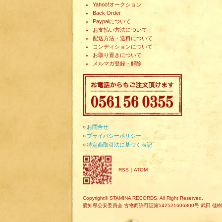
Yahoo!オークション
Back Order
Paypalについて
お支払い方法について
配送方法・送料について
コンディションについて
お取り置きについて
メルマガ登録・解除
»
お問合せ
»
プライバシーポリシー
»
特定商取引法に基づく表記
RSS
｜
ATOM
Copyright© STAMINA RECORDS. All Right Reserved.
愛知県公安委員会 古物商許可証第542521606800号 武田 佳樹