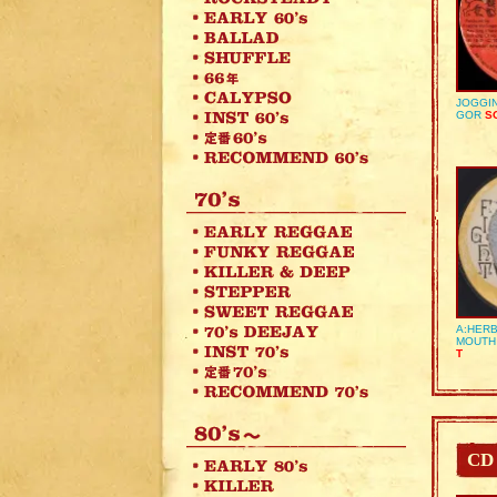
JOGGIN
GOR
SO
A:HERB
MOUTH
T
CD