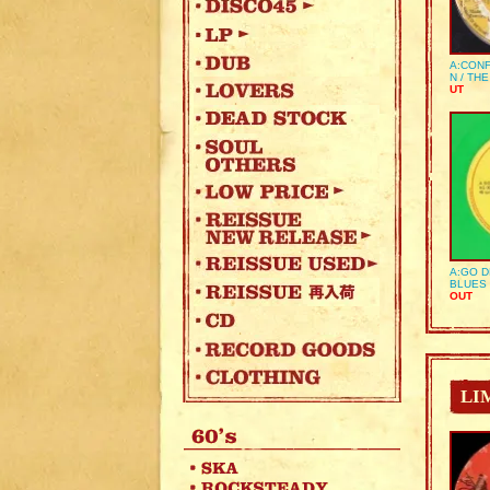
A:CONF
N / TH
UT
A:GO D
BLUES 
OUT
LI