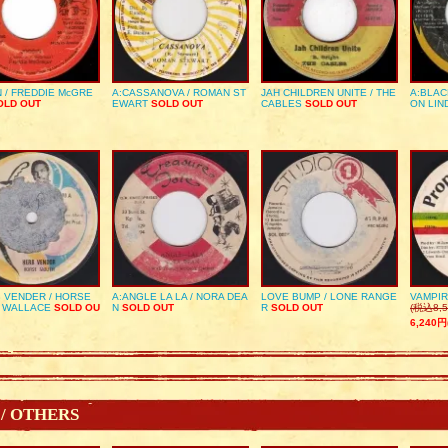
 / FREDDIE McGRE
A:CASSANOVA / ROMAN ST
JAH CHILDREN UNITE / THE
A:BLAC
LD OUT
EWART
SOLD OUT
CABLES
SOLD OUT
ON LIN
 VENDER / HORSE
A:ANGLE LA LA / NORA DEA
LOVE BUMP / LONE RANGE
VAMPIR
 WALLACE
SOLD OU
N
SOLD OUT
R
SOLD OUT
(税込8,5
6,240円
 / OTHERS