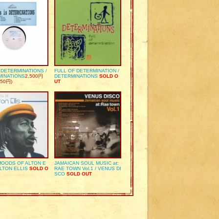
S DETERMINATIONS /
FULL OF DETERMINATION /
MINATIONS
2,500円
DETERMINATIONS
SOLD O
50円)
UT
OODS OF ALTON E
JAMAICAN SOUL MUSIC at:
ALTON ELLIS
SOLD O
RAE TOWN Vol.1 / VENUS DI
SCO
SOLD OUT