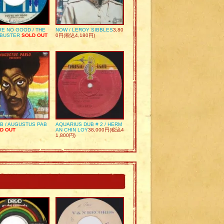
RE NO GOOD / THE
NOW / LEROY SIBBLES
3,80
 BUSTER
SOLD OUT
0円(税込4,180円)
UB / AUGUSTUS PAB
AQUARIUS DUB # 2 / HERM
D OUT
AN CHIN LOY
38,000円(税込4
1,800円)