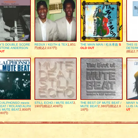
Y’S DOUBLE SCORE
REDUX / KEITH & TEX
1,851
THE MAIN MAN / 松永孝義
S
THIS I
DSTONE ANDERSON
円(税込2,037円)
OLD OUT
DETER
OUT
(税込2,7
D ALPHONSO meets
STILL ECHO / MUTE BEAT
2,
THE BEST OF MUTE BEAT /
MANY M
EAT / ROLAND ALPH
190円(税込2,409円)
MUTE BEAT
2,380円(税込2,6
LLIS / 
& MUTE BEAT
2,800円
18円)
UT
080円)