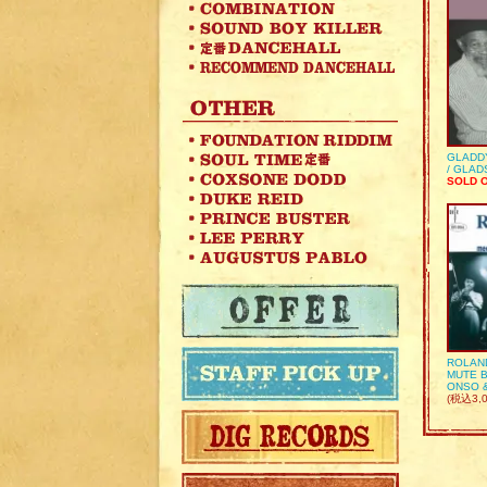
GLADD
/ GLA
SOLD 
ROLAN
MUTE B
ONSO 
(税込3,