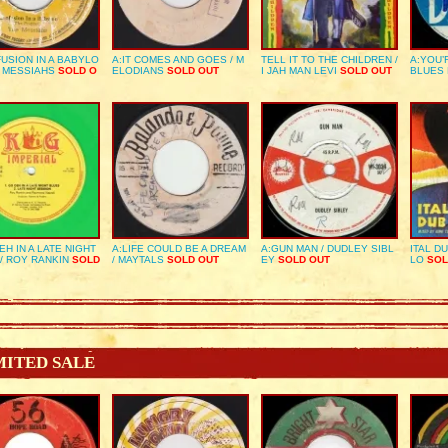
USION IN A BABYLO
A:IT COMES AND GOES / M
TELL IT TO THE CHILDREN /
A:YOU’
E MESSIAHS
SOLD O
ELODIANS
SOLD OUT
I JAH MAN LEVI
SOLD OUT
BLUES
EH IN A LATE NIGHT
A:LIFE COULD BE A DREAM
A:GUN MAN / DUDLEY SIBL
ITAL D
/ ROY RANKIN
SOLD
/ MAYTALS
SOLD OUT
EY
SOLD OUT
LO
SOL
MITED SALE