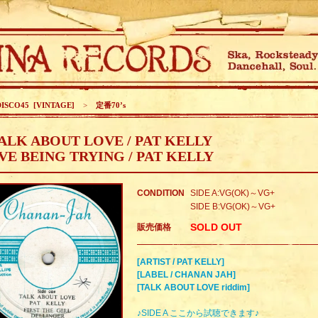
DISCO45 [VINTAGE]
>
定番70’s
ALK ABOUT LOVE / PAT KELLY
'VE BEING TRYING / PAT KELLY
CONDITION
SIDE A:VG(OK)～VG+
SIDE B:VG(OK)～VG+
SOLD OUT
販売価格
[ARTIST / PAT KELLY]
[LABEL / CHANAN JAH]
[TALK ABOUT LOVE riddim]
♪SIDE A ここから試聴できます♪