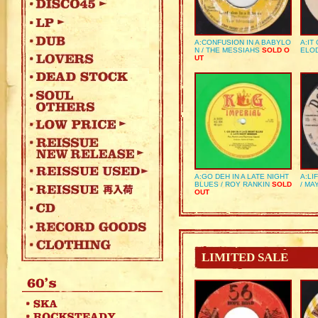
A:CONFUSION IN A BABYLO
A:IT
N / THE MESSIAHS
SOLD O
ELO
UT
A:GO DEH IN A LATE NIGHT
A:LI
BLUES / ROY RANKIN
SOLD
/ MA
OUT
LIMITED SALE