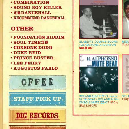
GLADDY’S DOUBLE SCORE
REDU
/ GLADSTONE ANDERSON
円(税
SOLD OUT
ROLAND ALPHONSO meets
STIL
MUTE BEAT / ROLAND ALPH
190
ONSO & MUTE BEAT
2,800円
(税込3,080円)