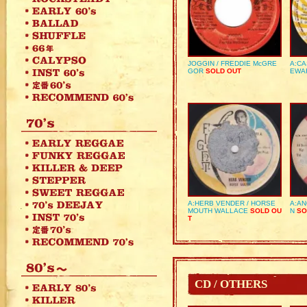
JOGGIN / FREDDIE McGRE
A:CA
GOR
SOLD OUT
EWA
A:HERB VENDER / HORSE
A:AN
MOUTH WALLACE
SOLD OU
N
SO
T
CD / OTHERS