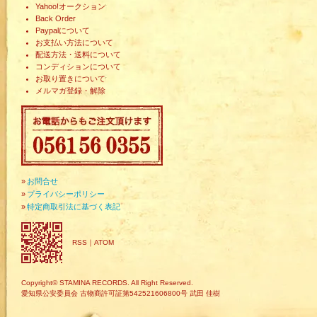
Yahoo!オークション
Back Order
Paypalについて
お支払い方法について
配送方法・送料について
コンディションについて
お取り置きについて
メルマガ登録・解除
»
お問合せ
»
プライバシーポリシー
»
特定商取引法に基づく表記
RSS
｜
ATOM
Copyright© STAMINA RECORDS. All Right Reserved.
愛知県公安委員会 古物商許可証第542521606800号 武田 佳樹