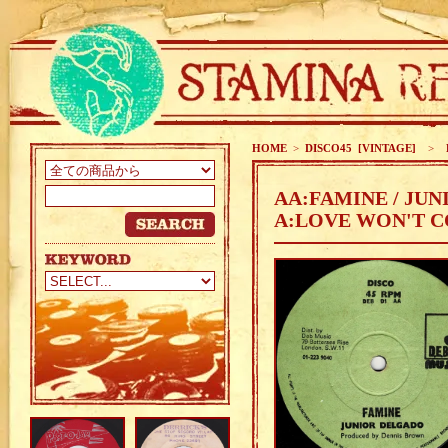
HOME
>
DISCO45 [VINTAGE]
>
K
AA:FAMINE / JU
A:LOVE WON'T C