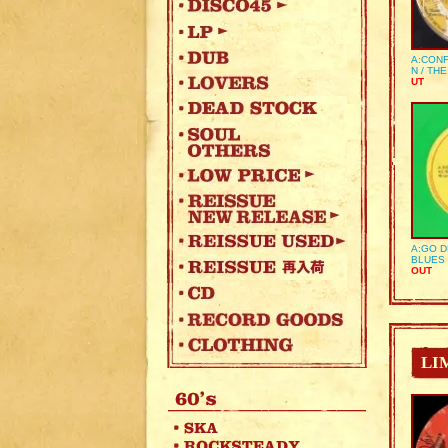
A:CONF
N / TH
UT
A:GO D
BLUES 
OUT
LI