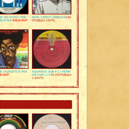
RE NO GOOD / THE
NOW / LEROY SIBBLES
3,80
 BUSTER
SOLD OUT
0円(税込4,180円)
UB / AUGUSTUS PAB
AQUARIUS DUB # 2 / HERM
D OUT
AN CHIN LOY
38,000円(税込4
1,800円)