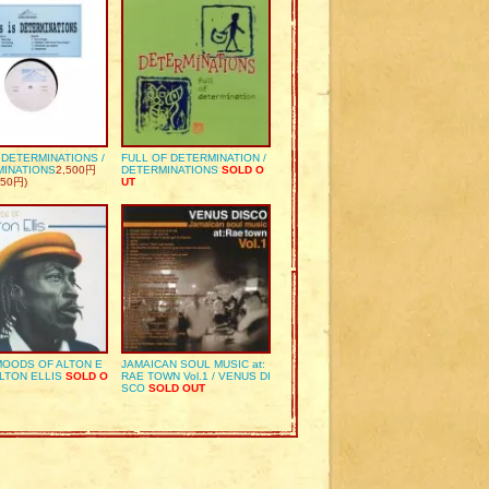
S DETERMINATIONS /
FULL OF DETERMINATION /
MINATIONS
2,500円
DETERMINATIONS
SOLD O
50円)
UT
OODS OF ALTON E
JAMAICAN SOUL MUSIC at:
ALTON ELLIS
SOLD O
RAE TOWN Vol.1 / VENUS DI
SCO
SOLD OUT