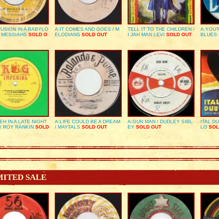
USION IN A BABYLO
A:IT COMES AND GOES / M
TELL IT TO THE CHILDREN /
A:YOU’
E MESSIAHS
SOLD O
ELODIANS
SOLD OUT
I JAH MAN LEVI
SOLD OUT
BLUES
EH IN A LATE NIGHT
A:LIFE COULD BE A DREAM
A:GUN MAN / DUDLEY SIBL
ITAL D
/ ROY RANKIN
SOLD
/ MAYTALS
SOLD OUT
EY
SOLD OUT
LO
SOL
MITED SALE