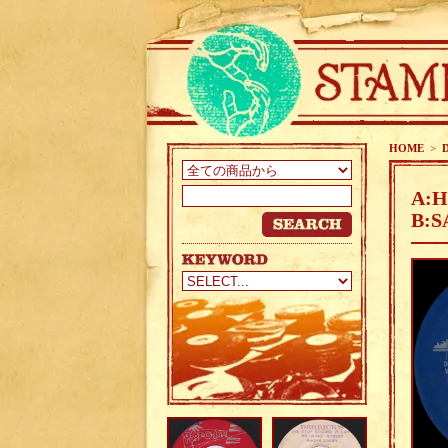
HOME
>
A:H
B:S