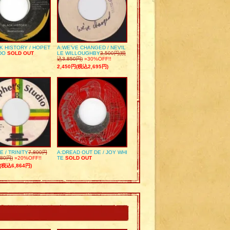
K HISTORY / HOPET
A:WE’VE CHANGED / NEVIL
DO
SOLD OUT
LE WILLOUGHBY
3,500円(税
込3,850円)
»30%OFF!!
2,450円(税込2,695円)
E / TRINITY
7,800円
A:DREAD OUT DE / JOY WHI
80円)
»20%OFF!!
TE
SOLD OUT
(税込6,864円)