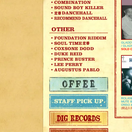
GLADD
/ GLA
SOLD 
ROLAN
MUTE B
ONSO 
(税込3,