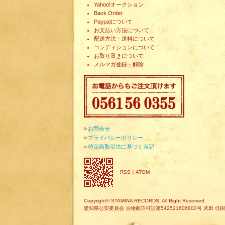
Yahoo!オークション
Back Order
Paypalについて
お支払い方法について
配送方法・送料について
コンディションについて
お取り置きについて
メルマガ登録・解除
»
お問合せ
»
プライバシーポリシー
»
特定商取引法に基づく表記
RSS
｜
ATOM
Copyright© STAMINA RECORDS. All Right Reserved.
愛知県公安委員会 古物商許可証第542521606800号 武田 佳樹