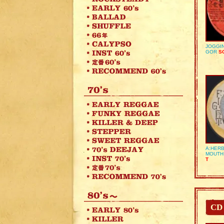
JOGGIN
GOR
SO
A:HERB
MOUTH
T
CD