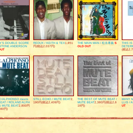
Y’S DOUBLE SCORE
REDUX / KEITH & TEX
1,851
THE MAIN MAN / 松永孝義
S
THIS I
DSTONE ANDERSON
円(税込2,037円)
OLD OUT
DETER
OUT
(税込2,7
D ALPHONSO meets
STILL ECHO / MUTE BEAT
2,
THE BEST OF MUTE BEAT /
MANY M
EAT / ROLAND ALPH
190円(税込2,409円)
MUTE BEAT
2,380円(税込2,6
LLIS / 
& MUTE BEAT
2,800円
18円)
UT
080円)