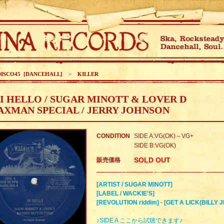
DISCO45 [DANCEHALL]
>
KILLER
I HELLO / SUGAR MINOTT & LOVER D
AXMAN SPECIAL / JERRY JOHNSON
CONDITION
SIDE A:VG(OK)～VG+
SIDE B:VG(OK)
SOLD OUT
販売価格
[ARTIST / SUGAR MINOTT]
[LABEL / WACKIE'S]
[REVOLUTION riddim]
-
[GET A LICK(BILLY J
♪SIDE A ここから試聴できます♪