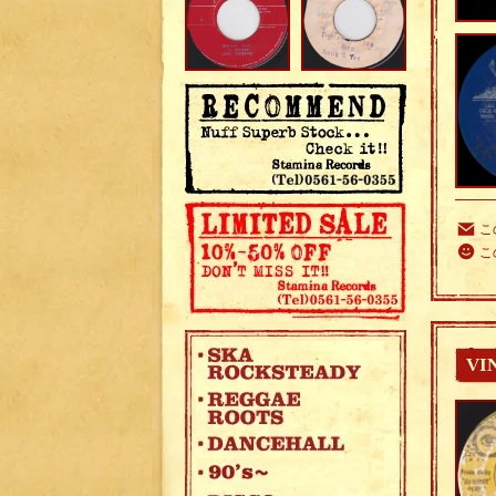
こ
こ
VI