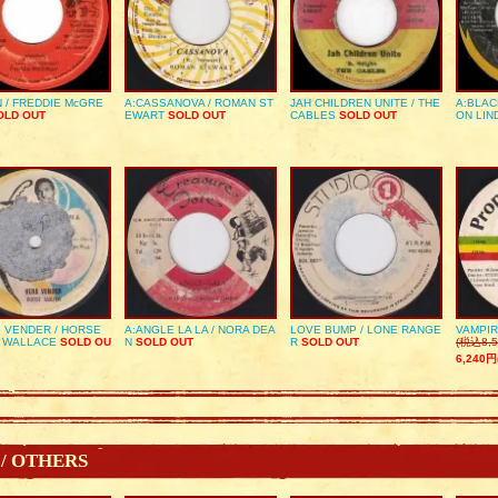
 / FREDDIE McGRE
A:CASSANOVA / ROMAN ST
JAH CHILDREN UNITE / THE
A:BLAC
LD OUT
EWART
SOLD OUT
CABLES
SOLD OUT
ON LIN
 VENDER / HORSE
A:ANGLE LA LA / NORA DEA
LOVE BUMP / LONE RANGE
VAMPIR
 WALLACE
SOLD OU
N
SOLD OUT
R
SOLD OUT
(税込8,5
6,240円
 / OTHERS