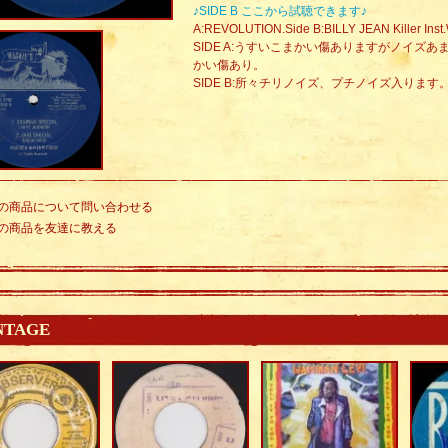
♪SIDE B ここから試聴できます♪
A:REVOLUTION.Side B:BILLY JEAN Killer Inst.
SIDE A:うすいこまかい傷ありますがノイズ
かい傷あり。
SIDE B:所々チリノイズ、プチノイズ入りま
の商品について問い合わせる
の商品を友達に教える
NTAGE