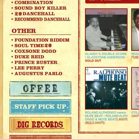
GLADDY’S DOUBLE SCORE
REDU
/ GLADSTONE ANDERSON
円(税
SOLD OUT
ROLAND ALPHONSO meets
STIL
MUTE BEAT / ROLAND ALPH
190
ONSO & MUTE BEAT
2,800円
(税込3,080円)