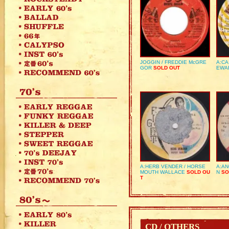
JOGGIN / FREDDIE McGRE
A:CA
GOR
SOLD OUT
EWA
A:HERB VENDER / HORSE
A:AN
MOUTH WALLACE
SOLD OU
N
SO
T
CD / OTHERS