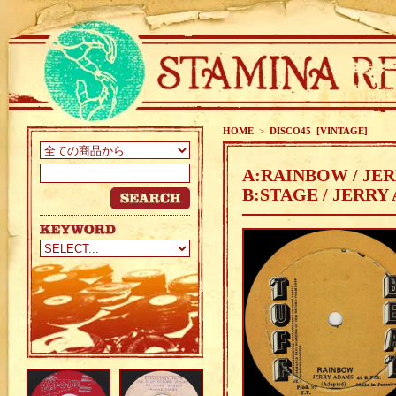
HOME
>
DISCO45 [VINTAGE]
A:RAINBOW / JE
B:STAGE / JERRY