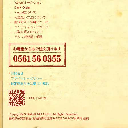
Yahoo!オークション
Back Order
Paypalについて
お支払い方法について
配送方法・送料について
コンディションについて
お取り置きについて
メルマガ登録・解除
»
お問合せ
»
プライバシーポリシー
»
特定商取引法に基づく表記
RSS
｜
ATOM
Copyright© STAMINA RECORDS. All Right Reserved.
愛知県公安委員会 古物商許可証第542521606800号 武田 佳樹