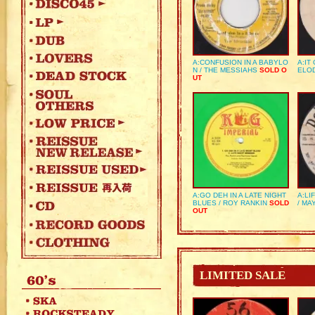
A:CONFUSION IN A BABYLO
A:IT
N / THE MESSIAHS
SOLD O
ELO
UT
A:GO DEH IN A LATE NIGHT
A:LI
BLUES / ROY RANKIN
SOLD
/ MA
OUT
LIMITED SALE