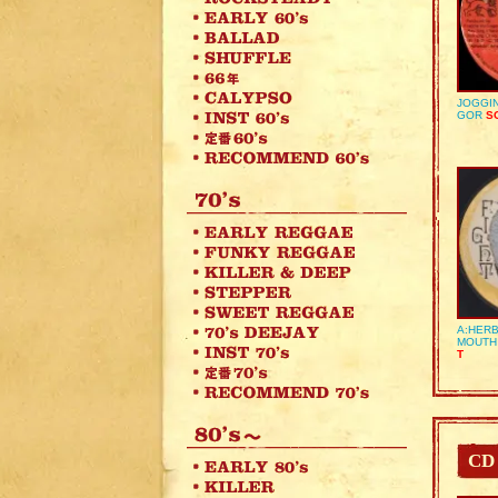
JOGGIN
GOR
SO
A:HERB
MOUTH
T
CD