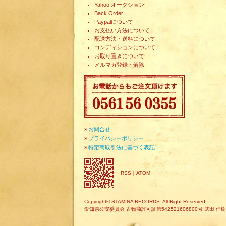
Yahoo!オークション
Back Order
Paypalについて
お支払い方法について
配送方法・送料について
コンディションについて
お取り置きについて
メルマガ登録・解除
»
お問合せ
»
プライバシーポリシー
»
特定商取引法に基づく表記
RSS
｜
ATOM
Copyright© STAMINA RECORDS. All Right Reserved.
愛知県公安委員会 古物商許可証第542521606800号 武田 佳樹