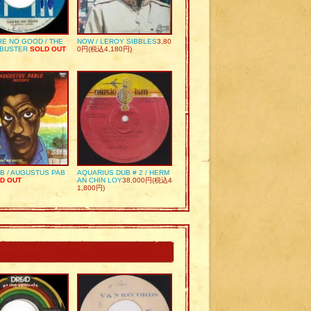
RE NO GOOD / THE
NOW / LEROY SIBBLES
3,80
 BUSTER
SOLD OUT
0円(税込4,180円)
UB / AUGUSTUS PAB
AQUARIUS DUB # 2 / HERM
D OUT
AN CHIN LOY
38,000円(税込4
1,800円)