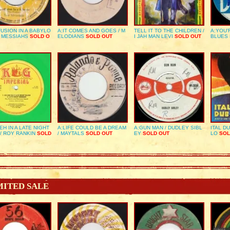
USION IN A BABYLO
A:IT COMES AND GOES / M
TELL IT TO THE CHILDREN /
A:YOU’
E MESSIAHS
SOLD O
ELODIANS
SOLD OUT
I JAH MAN LEVI
SOLD OUT
BLUES
EH IN A LATE NIGHT
A:LIFE COULD BE A DREAM
A:GUN MAN / DUDLEY SIBL
ITAL D
/ ROY RANKIN
SOLD
/ MAYTALS
SOLD OUT
EY
SOLD OUT
LO
SOL
MITED SALE