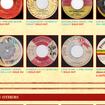
 / FREDDIE McGRE
A:CASSANOVA / ROMAN ST
JAH CHILDREN UNITE / THE
A:BLAC
LD OUT
EWART
SOLD OUT
CABLES
SOLD OUT
ON LIN
 VENDER / HORSE
A:ANGLE LA LA / NORA DEA
LOVE BUMP / LONE RANGE
VAMPIR
 WALLACE
SOLD OU
N
SOLD OUT
R
SOLD OUT
(税込8,5
6,240円
 / OTHERS