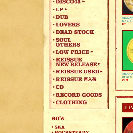
A:CONF
N / TH
UT
A:GO D
BLUES 
OUT
LI