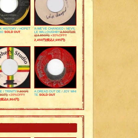
K HISTORY / HOPET
A:WE’VE CHANGED / NEVIL
DO
SOLD OUT
LE WILLOUGHBY
3,500円(税
込3,850円)
»30%OFF!!
2,450円(税込2,695円)
E / TRINITY
7,800円
A:DREAD OUT DE / JOY WHI
80円)
»20%OFF!!
TE
SOLD OUT
(税込6,864円)