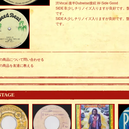
渋Vocal.後半Dubwise接続.W-Side Good
SIDE B:少しチリノイズ入りますが良好です
です。
SIDE A:少しチリノイズ入りますが良好です
です。
の商品について問い合わせる
の商品を友達に教える
NTAGE