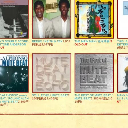
Y’S DOUBLE SCORE
REDUX / KEITH & TEX
1,851
THE MAIN MAN / 松永孝義
S
THIS I
DSTONE ANDERSON
円(税込2,037円)
OLD OUT
DETER
OUT
(税込2,7
D ALPHONSO meets
STILL ECHO / MUTE BEAT
2,
THE BEST OF MUTE BEAT /
MANY M
EAT / ROLAND ALPH
190円(税込2,409円)
MUTE BEAT
2,380円(税込2,6
LLIS / 
& MUTE BEAT
2,800円
18円)
UT
080円)