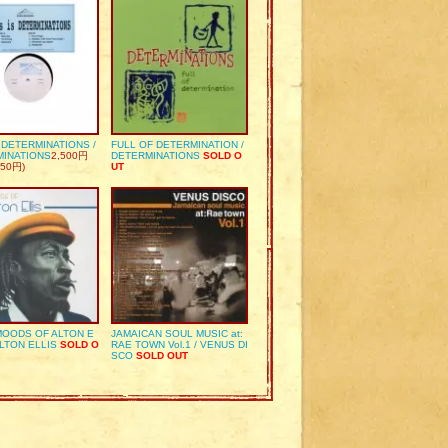
S DETERMINATIONS /
FULL OF DETERMINATION /
MINATIONS
2,500円
DETERMINATIONS
SOLD O
50円)
UT
OODS OF ALTON E
JAMAICAN SOUL MUSIC at:
ALTON ELLIS
SOLD O
RAE TOWN Vol.1 / VENUS DI
SCO
SOLD OUT