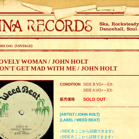
DISCO45 [VINTAGE]
LOVELY WOMAN / JOHN HOLT
ON'T GET MAD WITH ME / JOHN HOLT
CONDITION
SIDE B:VG+～EX-
SIDE A:VG+～EX-
SOLD OUT
販売価格
[ARTIST / JOHN HOLT]
[LABEL / WEED BEAT]
♪SIDE B ここから試聴できます♪
♪SIDE A ここから試聴できます♪