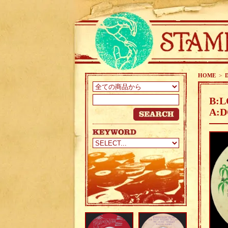
HOME
>
B:
A:D