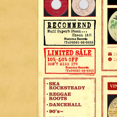
こ
こ
VI