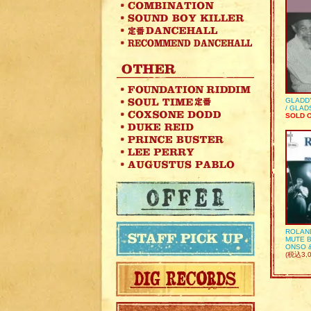
GLADD
/ GLA
SOLD 
ROLAN
MUTE B
ONSO 
(税込3,