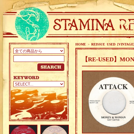
HOME
>
REISSUE USED [VINTAGE
【RE-USED】MONE