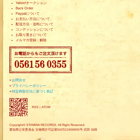
Yahoo!オークション
Back Order
Paypalについて
お支払い方法について
配送方法・送料について
コンディションについて
お取り置きについて
メルマガ登録・解除
»
お問合せ
»
プライバシーポリシー
»
特定商取引法に基づく表記
RSS
｜
ATOM
Copyright© STAMINA RECORDS. All Right Reserved.
愛知県公安委員会 古物商許可証第542521606800号 武田 佳樹