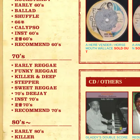
A:HERB VENDER / HORSE
A:AN
MOUTH WALLACE
SOLD OU
N
SO
T
CD / OTHERS
GLADDY’S DOUBLE SCORE
REDU