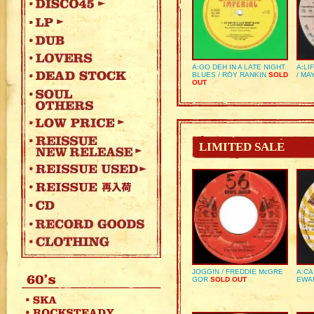
A:GO DEH IN A LATE NIGHT
A:LI
BLUES / ROY RANKIN
SOLD
/ MA
OUT
LIMITED SALE
JOGGIN / FREDDIE McGRE
A:CA
GOR
SOLD OUT
EWA