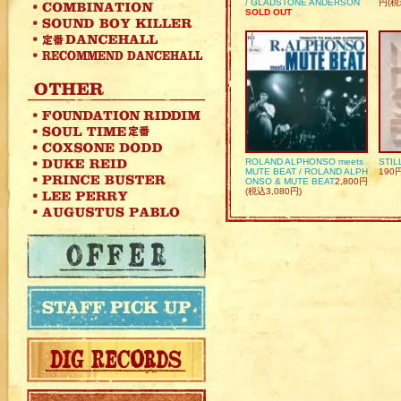
/ GLADSTONE ANDERSON
円(税
SOLD OUT
ROLAND ALPHONSO meets
STIL
MUTE BEAT / ROLAND ALPH
190
ONSO & MUTE BEAT
2,800円
(税込3,080円)