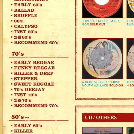
JOGGIN / FREDDIE McGRE
A:CA
GOR
SOLD OUT
EWA
A:HERB VENDER / HORSE
A:AN
MOUTH WALLACE
SOLD OU
N
SO
T
CD / OTHERS