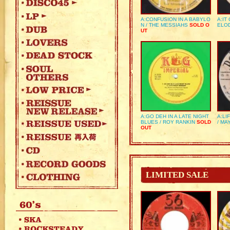
A:CONFUSION IN A BABYLO
A:IT
N / THE MESSIAHS
SOLD O
ELO
UT
A:GO DEH IN A LATE NIGHT
A:LI
BLUES / ROY RANKIN
SOLD
/ MA
OUT
LIMITED SALE