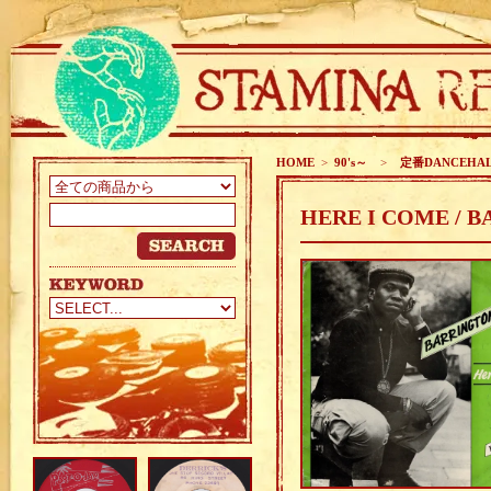
HOME
>
90's～
>
定番DANCEHA
HERE I COME / 