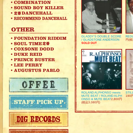
GLADDY’S DOUBLE SCORE
REDU
/ GLADSTONE ANDERSON
円(税
SOLD OUT
ROLAND ALPHONSO meets
STIL
MUTE BEAT / ROLAND ALPH
190
ONSO & MUTE BEAT
2,800円
(税込3,080円)