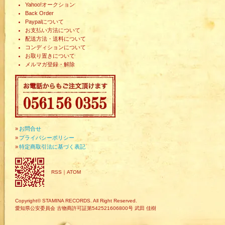
Yahoo!オークション
Back Order
Paypalについて
お支払い方法について
配送方法・送料について
コンディションについて
お取り置きについて
メルマガ登録・解除
»
お問合せ
»
プライバシーポリシー
»
特定商取引法に基づく表記
RSS
｜
ATOM
Copyright© STAMINA RECORDS. All Right Reserved.
愛知県公安委員会 古物商許可証第542521606800号 武田 佳樹