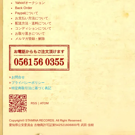
Yahoo!オークション
Back Order
Paypalについて
お支払い方法について
配送方法・送料について
コンディションについて
お取り置きについて
メルマガ登録・解除
»
お問合せ
»
プライバシーポリシー
»
特定商取引法に基づく表記
RSS
｜
ATOM
Copyright© STAMINA RECORDS. All Right Reserved.
愛知県公安委員会 古物商許可証第542521606800号 武田 佳樹