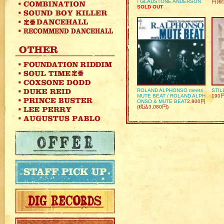
/ GLADSTONE ANDERSON
円(税
SOLD OUT
ROLAND ALPHONSO meets
STIL
MUTE BEAT / ROLAND ALPH
190
ONSO & MUTE BEAT
2,800円
(税込3,080円)