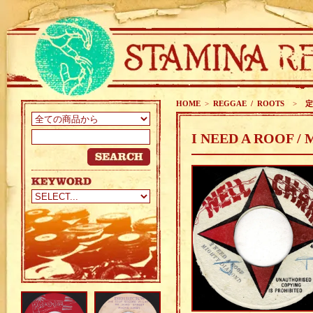
HOME
>
REGGAE / ROOTS
>
定番
I NEED A ROOF 