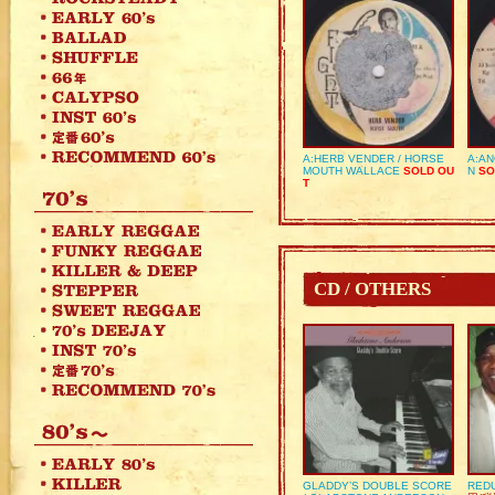
A:HERB VENDER / HORSE
A:AN
MOUTH WALLACE
SOLD OU
N
SO
T
CD / OTHERS
GLADDY’S DOUBLE SCORE
REDU