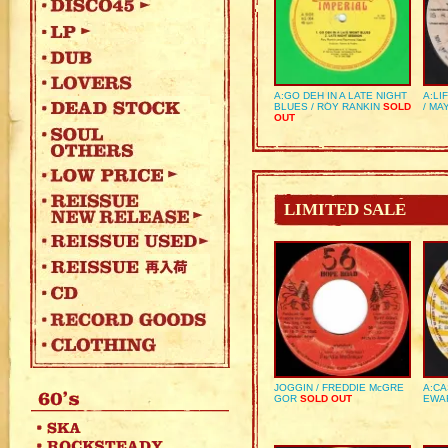
A:GO DEH IN A LATE NIGHT
A:LI
BLUES / ROY RANKIN
SOLD
/ MA
OUT
LIMITED SALE
JOGGIN / FREDDIE McGRE
A:CA
GOR
SOLD OUT
EWA