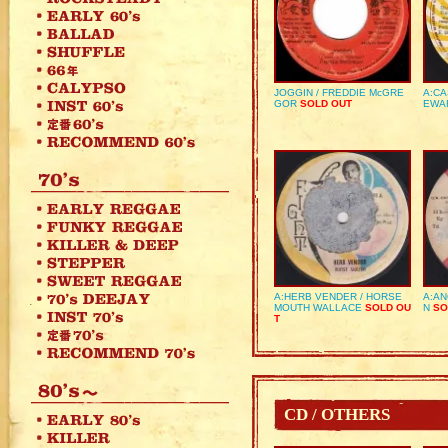
JOGGIN / FREDDIE McGRE
A:CA
GOR
SOLD OUT
EWA
A:HERB VENDER / HORSE
A:AN
MOUTH WALLACE
SOLD OU
N
SO
T
CD / OTHERS