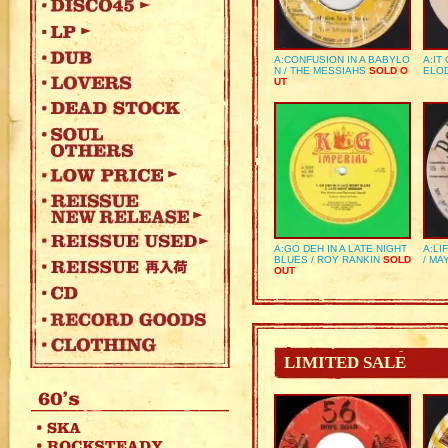
A:CONFUSION IN A BABYLO
A:IT
N / THE MESSIAHS
SOLD O
ELO
UT
A:GO DEH IN A LATE NIGHT
A:LI
BLUES / ROY RANKIN
SOLD
/ MA
OUT
LIMITED SALE