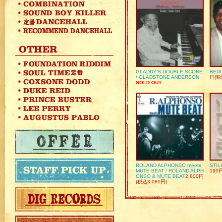
GLADDY’S DOUBLE SCORE
REDU
/ GLADSTONE ANDERSON
円(税
SOLD OUT
ROLAND ALPHONSO meets
STIL
MUTE BEAT / ROLAND ALPH
190
ONSO & MUTE BEAT
2,800円
(税込3,080円)