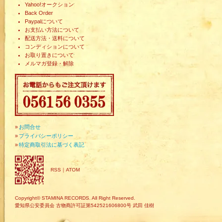
Yahoo!オークション
Back Order
Paypalについて
お支払い方法について
配送方法・送料について
コンディションについて
お取り置きについて
メルマガ登録・解除
»
お問合せ
»
プライバシーポリシー
»
特定商取引法に基づく表記
RSS
｜
ATOM
Copyright© STAMINA RECORDS. All Right Reserved.
愛知県公安委員会 古物商許可証第542521606800号 武田 佳樹