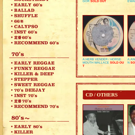
GOR
SOLD OUT
EWA
A:HERB VENDER / HORSE
A:AN
MOUTH WALLACE
SOLD OU
N
SO
T
CD / OTHERS