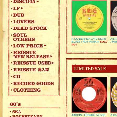
A:GO DEH IN A LATE NIGHT
A:LI
BLUES / ROY RANKIN
SOLD
/ MA
OUT
LIMITED SALE
JOGGIN / FREDDIE McGRE
A:CA