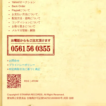
Yahoo!オークション
Back Order
Paypalについて
お支払い方法について
配送方法・送料について
コンディションについて
お取り置きについて
メルマガ登録・解除
»
お問合せ
»
プライバシーポリシー
»
特定商取引法に基づく表記
RSS
｜
ATOM
Copyright© STAMINA RECORDS. All Right Reserved.
愛知県公安委員会 古物商許可証第542521606800号 武田 佳樹