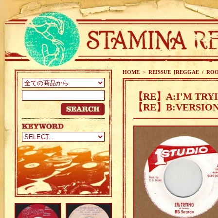
HOME
>
REISSUE [REGGAE / ROO
【RE】A:I'M TRYI
【RE】B:VERSION 