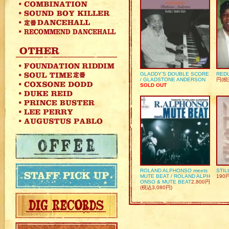
GLADDY’S DOUBLE SCORE
REDU
/ GLADSTONE ANDERSON
円(税
SOLD OUT
ROLAND ALPHONSO meets
STIL
MUTE BEAT / ROLAND ALPH
190
ONSO & MUTE BEAT
2,800円
(税込3,080円)