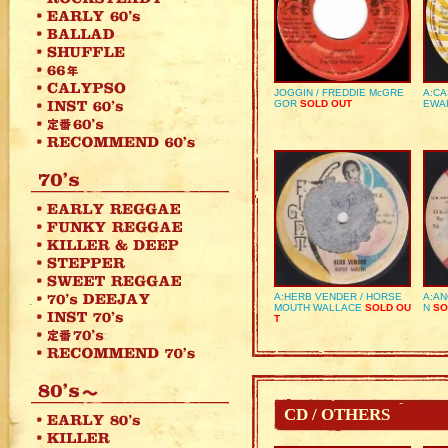
JOGGIN / FREDDIE McGRE
A:CA
GOR
SOLD OUT
EWA
A:HERB VENDER / HORSE
A:AN
MOUTH WALLACE
SOLD OU
N
SO
T
CD / OTHERS