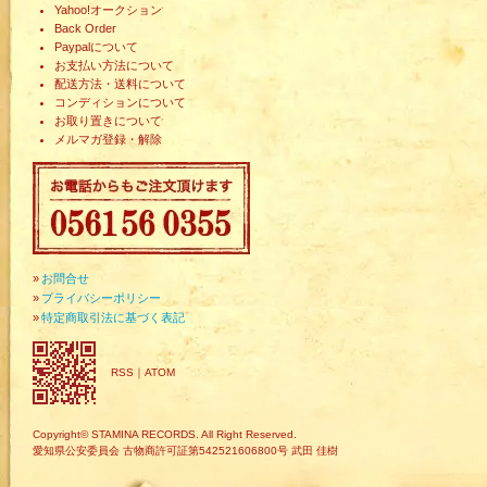
Yahoo!オークション
Back Order
Paypalについて
お支払い方法について
配送方法・送料について
コンディションについて
お取り置きについて
メルマガ登録・解除
»
お問合せ
»
プライバシーポリシー
»
特定商取引法に基づく表記
RSS
｜
ATOM
Copyright© STAMINA RECORDS. All Right Reserved.
愛知県公安委員会 古物商許可証第542521606800号 武田 佳樹