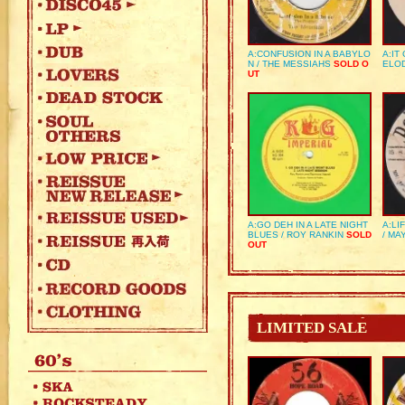
A:CONFUSION IN A BABYLO
A:IT
N / THE MESSIAHS
SOLD O
ELO
UT
A:GO DEH IN A LATE NIGHT
A:LI
BLUES / ROY RANKIN
SOLD
/ MA
OUT
LIMITED SALE