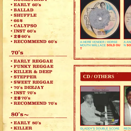
A:HERB VENDER / HORSE
A:AN
MOUTH WALLACE
SOLD OU
N
SO
T
CD / OTHERS
GLADDY’S DOUBLE SCORE
REDU