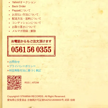
Yahoo!オークション
Back Order
Paypalについて
お支払い方法について
配送方法・送料について
コンディションについて
お取り置きについて
メルマガ登録・解除
»
お問合せ
»
プライバシーポリシー
»
特定商取引法に基づく表記
RSS
｜
ATOM
Copyright© STAMINA RECORDS. All Right Reserved.
愛知県公安委員会 古物商許可証第542521606800号 武田 佳樹