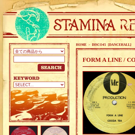
HOME
>
DISCO45 [DANCEHALL]
FORM A LINE / C