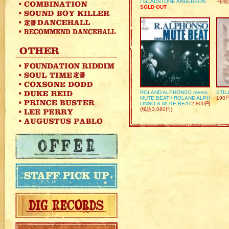
/ GLADSTONE ANDERSON
円(税
SOLD OUT
ROLAND ALPHONSO meets
STIL
MUTE BEAT / ROLAND ALPH
190
ONSO & MUTE BEAT
2,800円
(税込3,080円)