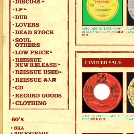
A:GO DEH IN A LATE NIGHT
A:LI
BLUES / ROY RANKIN
SOLD
/ MA
OUT
LIMITED SALE
JOGGIN / FREDDIE McGRE
A:CA
GOR
SOLD OUT
EWA