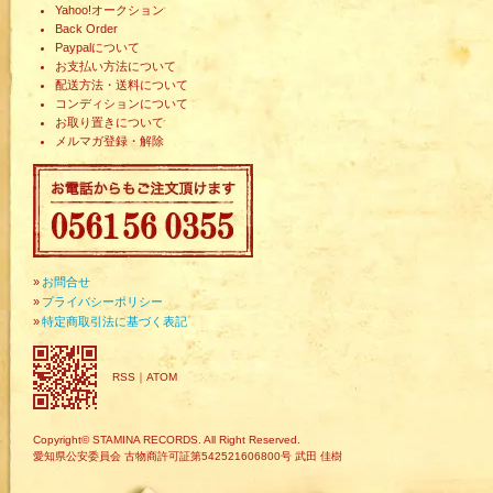
Yahoo!オークション
Back Order
Paypalについて
お支払い方法について
配送方法・送料について
コンディションについて
お取り置きについて
メルマガ登録・解除
»
お問合せ
»
プライバシーポリシー
»
特定商取引法に基づく表記
RSS
｜
ATOM
Copyright© STAMINA RECORDS. All Right Reserved.
愛知県公安委員会 古物商許可証第542521606800号 武田 佳樹