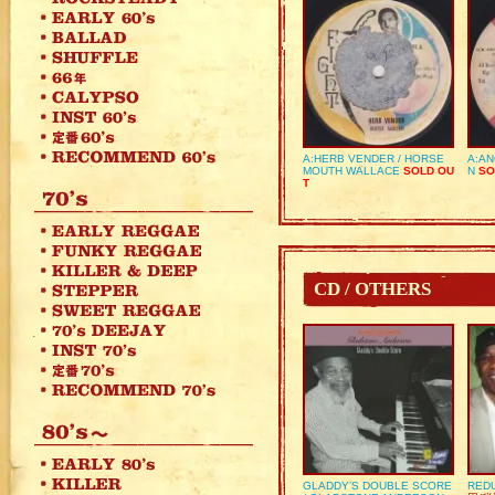
A:HERB VENDER / HORSE
A:AN
MOUTH WALLACE
SOLD OU
N
SO
T
CD / OTHERS
GLADDY’S DOUBLE SCORE
REDU