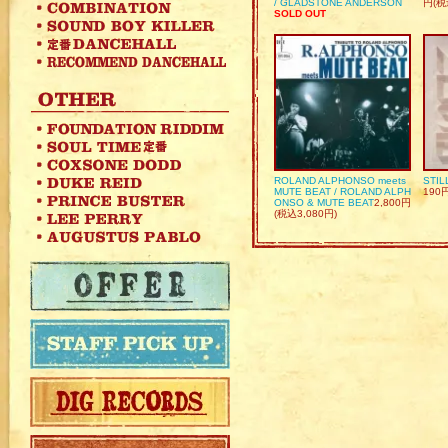
/ GLADSTONE ANDERSON
円(税
SOLD OUT
ROLAND ALPHONSO meets
STIL
MUTE BEAT / ROLAND ALPH
190
ONSO & MUTE BEAT
2,800円
(税込3,080円)