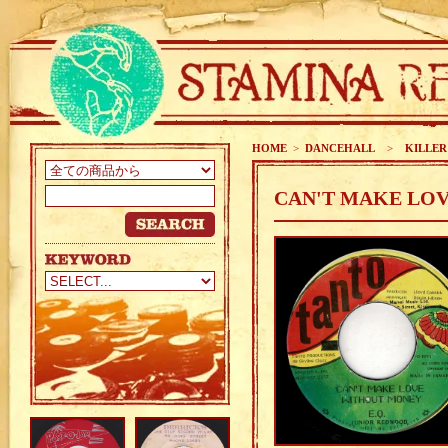
HOME
>
DANCEHALL
>
KILLER
CAN'T MAKE LOV