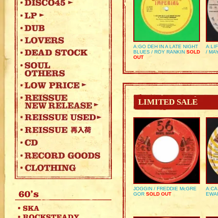
A:GO DEH IN A LATE NIGHT
A:LI
BLUES / ROY RANKIN
SOLD
/ MA
OUT
LIMITED SALE
JOGGIN / FREDDIE McGRE
A:CA
GOR
SOLD OUT
EWA