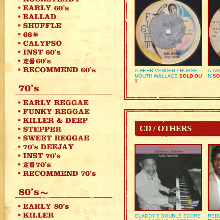
A:HERB VENDER / HORSE
A:AN
MOUTH WALLACE
SOLD OU
N
SO
T
CD / OTHERS
GLADDY’S DOUBLE SCORE
REDU