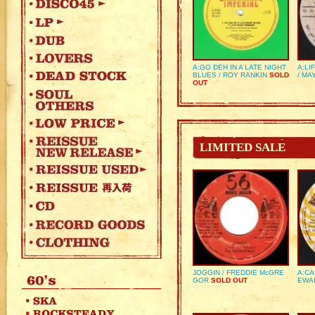
A:GO DEH IN A LATE NIGHT
A:LI
BLUES / ROY RANKIN
SOLD
/ MA
OUT
LIMITED SALE
JOGGIN / FREDDIE McGRE
A:CA
GOR
SOLD OUT
EWA