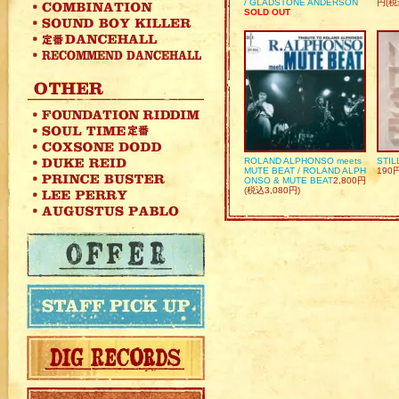
/ GLADSTONE ANDERSON
円(税
SOLD OUT
ROLAND ALPHONSO meets
STIL
MUTE BEAT / ROLAND ALPH
190
ONSO & MUTE BEAT
2,800円
(税込3,080円)