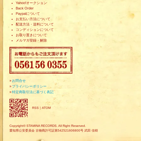
Yahoo!オークション
Back Order
Paypalについて
お支払い方法について
配送方法・送料について
コンディションについて
お取り置きについて
メルマガ登録・解除
»
お問合せ
»
プライバシーポリシー
»
特定商取引法に基づく表記
RSS
｜
ATOM
Copyright© STAMINA RECORDS. All Right Reserved.
愛知県公安委員会 古物商許可証第542521606800号 武田 佳樹