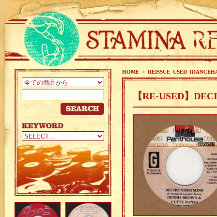
HOME
>
REISSUE USED [DANCEH
【RE-USED】DECID