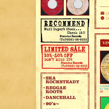
こ
こ
VI
A:CONF
N / TH
UT