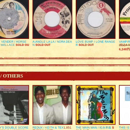
 VENDER / HORSE
A:ANGLE LA LA / NORA DEA
LOVE BUMP / LONE RANGE
VAMPIR
 WALLACE
SOLD OU
N
SOLD OUT
R
SOLD OUT
(税込8,5
6,240円
 / OTHERS
Y’S DOUBLE SCORE
REDUX / KEITH & TEX
1,851
THE MAIN MAN / 松永孝義
S
THIS I