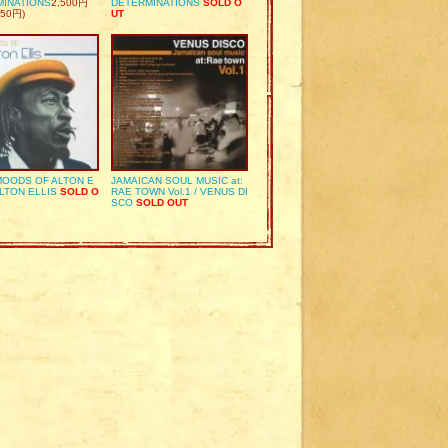
MINATIONS
2,500円
DETERMINATIONS
SOLD O
50円)
UT
OODS OF ALTON E
JAMAICAN SOUL MUSIC at:
ALTON ELLIS
SOLD O
RAE TOWN Vol.1 / VENUS DI
SCO
SOLD OUT