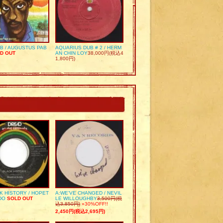
UB / AUGUSTUS PAB
AQUARIUS DUB # 2 / HERM
D OUT
AN CHIN LOY
38,000円(税込4
1,800円)
K HISTORY / HOPET
A:WE’VE CHANGED / NEVIL
DO
SOLD OUT
LE WILLOUGHBY
3,500円(税
込3,850円)
»30%OFF!!
2,450円(税込2,695円)