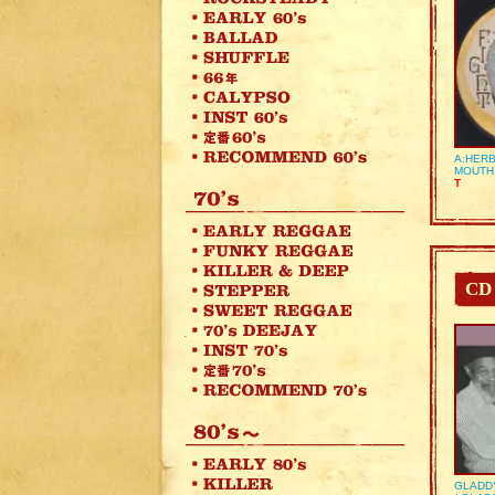
A:HERB
MOUTH
T
CD
GLADD