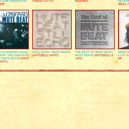
DSTONE ANDERSON
円(税込2,037円)
OLD OUT
DETER
OUT
(税込2,7
D ALPHONSO meets
STILL ECHO / MUTE BEAT
2,
THE BEST OF MUTE BEAT /
MANY M
EAT / ROLAND ALPH
190円(税込2,409円)
MUTE BEAT
2,380円(税込2,6
LLIS / 
& MUTE BEAT
2,800円
18円)
UT
080円)