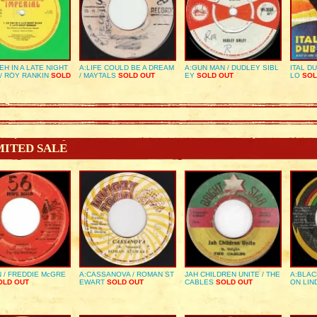
EH IN A LATE NIGHT
A:LIFE COULD BE A DREAM
A:GUN MAN / DUDLEY SIBL
ITAL D
/ ROY RANKIN
SOLD
/ MAYTALS
SOLD OUT
EY
SOLD OUT
LO
SOL
MITED SALE
 / FREDDIE McGRE
A:CASSANOVA / ROMAN ST
JAH CHILDREN UNITE / THE
A:BLAC
LD OUT
EWART
SOLD OUT
CABLES
SOLD OUT
ON LIN