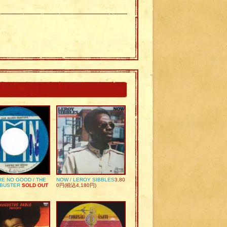
RE NO GOOD / THE
NOW / LEROY SIBBLES
3,80
 BUSTER
SOLD OUT
0円(税込4,180円)