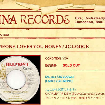
LOVERS
EONE LOVES YOU HONEY / JC LODGE
CONDITION
VG+
SOLD OUT
販売価格
[ARTIST / JC LODGE]
[LABEL / BELMONT]
♪ここから試聴できます♪
CHARLEY PRIDE 名曲Cover.Jamaican Lovers 
少しチリノイズ入ります。盤面は所々うすいこ