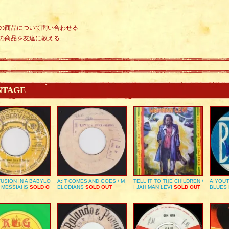
の商品について問い合わせる
の商品を友達に教える
NTAGE
USION IN A BABYLO
A:IT COMES AND GOES / M
TELL IT TO THE CHILDREN /
A:YOU’
E MESSIAHS
SOLD O
ELODIANS
SOLD OUT
I JAH MAN LEVI
SOLD OUT
BLUES