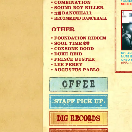
/ GLA
SOLD 
ROLAN
MUTE B
ONSO 
(税込3,