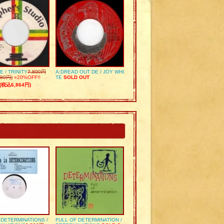
E / TRINITY
7,800円
A:DREAD OUT DE / JOY WHI
80円)
»20%OFF!!
TE
SOLD OUT
(税込6,864円)
S DETERMINATIONS /
FULL OF DETERMINATION /