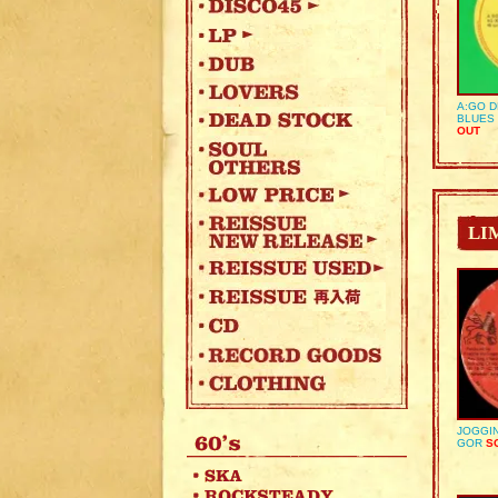
A:GO D
BLUES 
OUT
LI
JOGGIN
GOR
SO