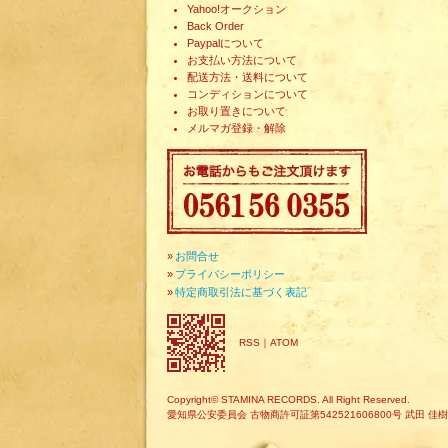
Yahoo!オークション
Back Order
Paypalについて
お支払い方法について
配送方法・送料について
コンディションについて
お取り置きについて
メルマガ登録・解除
»
お問合せ
»
プライバシーポリシー
»
特定商取引法に基づく表記
RSS
｜
ATOM
Copyright© STAMINA RECORDS. All Right Reserved.
愛知県公安委員会 古物商許可証第542521606800号 武田 佳樹