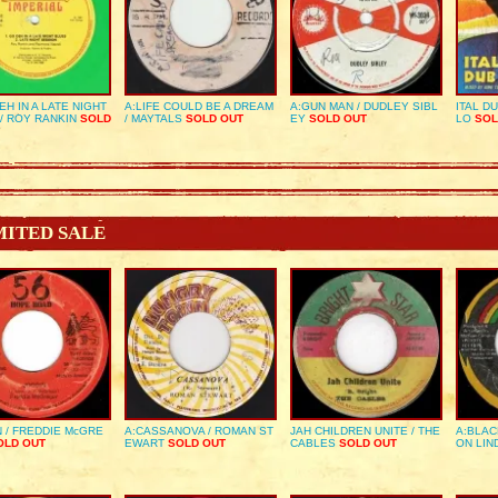
EH IN A LATE NIGHT
A:LIFE COULD BE A DREAM
A:GUN MAN / DUDLEY SIBL
ITAL D
/ ROY RANKIN
SOLD
/ MAYTALS
SOLD OUT
EY
SOLD OUT
LO
SOL
MITED SALE
 / FREDDIE McGRE
A:CASSANOVA / ROMAN ST
JAH CHILDREN UNITE / THE
A:BLAC
LD OUT
EWART
SOLD OUT
CABLES
SOLD OUT
ON LIN