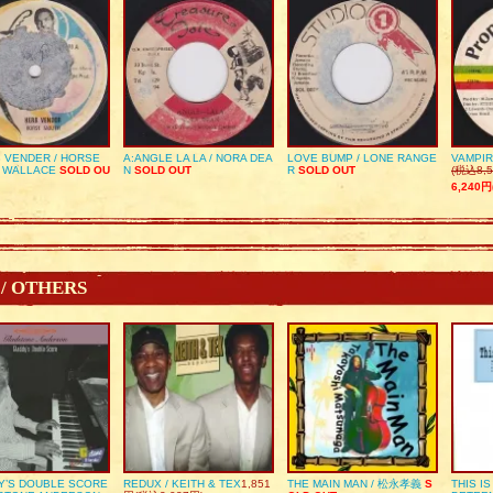
 VENDER / HORSE
A:ANGLE LA LA / NORA DEA
LOVE BUMP / LONE RANGE
VAMPIR
 WALLACE
SOLD OU
N
SOLD OUT
R
SOLD OUT
(税込8,5
6,240円
 / OTHERS
Y’S DOUBLE SCORE
REDUX / KEITH & TEX
1,851
THE MAIN MAN / 松永孝義
S
THIS I