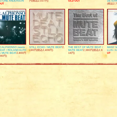
DSTONE ANDERSON
円(税込2,037円)
OLD OUT
DETER
OUT
(税込2,7
D ALPHONSO meets
STILL ECHO / MUTE BEAT
2,
THE BEST OF MUTE BEAT /
MANY M
EAT / ROLAND ALPH
190円(税込2,409円)
MUTE BEAT
2,380円(税込2,6
LLIS / 
& MUTE BEAT
2,800円
18円)
UT
080円)