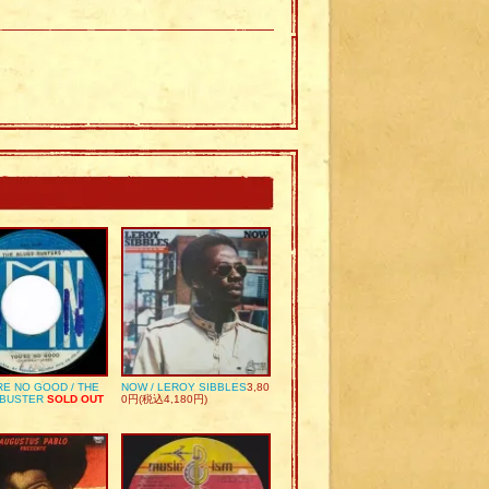
RE NO GOOD / THE
NOW / LEROY SIBBLES
3,80
 BUSTER
SOLD OUT
0円(税込4,180円)