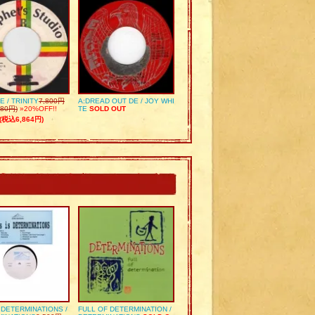
E / TRINITY
7,800円
A:DREAD OUT DE / JOY WHI
80円)
»20%OFF!!
TE
SOLD OUT
(税込6,864円)
S DETERMINATIONS /
FULL OF DETERMINATION /