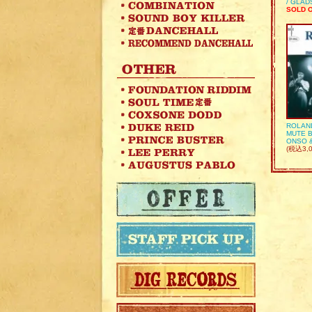
/ GLA
SOLD 
ROLAN
MUTE B
ONSO 
(税込3,