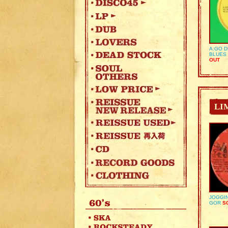
A:GO D
BLUES 
OUT
LI
JOGGIN
GOR
SO