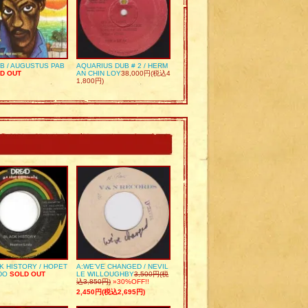
UB / AUGUSTUS PAB
AQUARIUS DUB # 2 / HERM
D OUT
AN CHIN LOY
38,000円(税込4
1,800円)
K HISTORY / HOPET
A:WE’VE CHANGED / NEVIL
DO
SOLD OUT
LE WILLOUGHBY
3,500円(税
込3,850円)
»30%OFF!!
2,450円(税込2,695円)