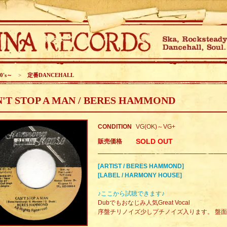
0's～
>
定番DANCEHALL
'T STOP A MAN / BERES HAMMOND
CONDITION
VG(OK)～VG+
SOLD OUT
販売価格
[ARTIST / BERES HAMMOND]
[LABEL / HARMONY HOUSE]
♪ここから試聴できます♪
Dubでもおなじみ人気Great Vocal
序盤チリノイズ少しプチノイズ入ります。 盤