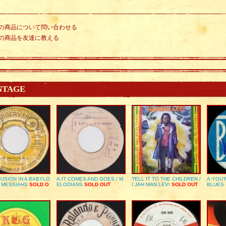
の商品について問い合わせる
の商品を友達に教える
NTAGE
USION IN A BABYLO
A:IT COMES AND GOES / M
TELL IT TO THE CHILDREN /
A:YOU’
E MESSIAHS
SOLD O
ELODIANS
SOLD OUT
I JAH MAN LEVI
SOLD OUT
BLUES