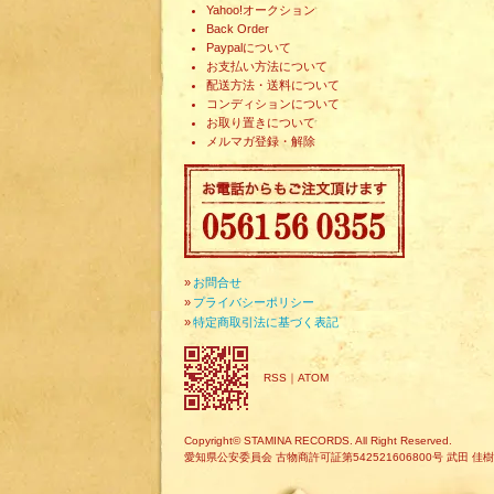
Yahoo!オークション
Back Order
Paypalについて
お支払い方法について
配送方法・送料について
コンディションについて
お取り置きについて
メルマガ登録・解除
»
お問合せ
»
プライバシーポリシー
»
特定商取引法に基づく表記
RSS
｜
ATOM
Copyright© STAMINA RECORDS. All Right Reserved.
愛知県公安委員会 古物商許可証第542521606800号 武田 佳樹