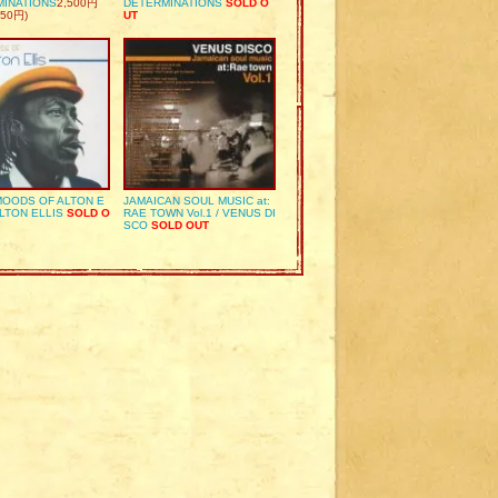
MINATIONS
2,500円
DETERMINATIONS
SOLD O
50円)
UT
OODS OF ALTON E
JAMAICAN SOUL MUSIC at:
ALTON ELLIS
SOLD O
RAE TOWN Vol.1 / VENUS DI
SCO
SOLD OUT