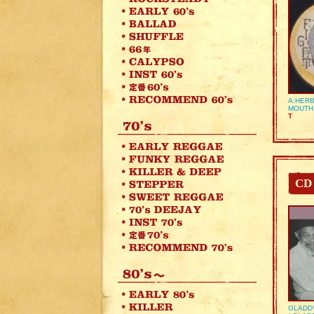
A:HERB
MOUTH
T
CD
GLADD