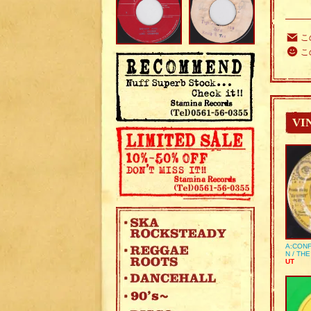
こ
こ
VI
A:CONF
N / TH
UT