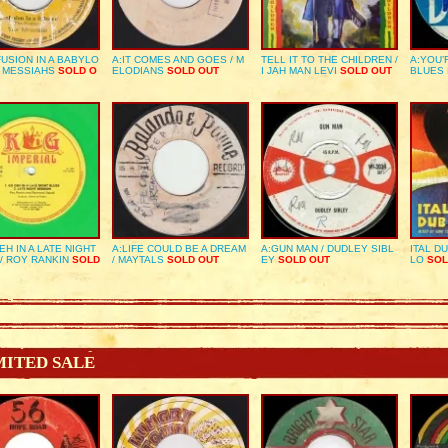
USION IN A BABYLO
A:IT COMES AND GOES / M
TELL IT TO THE CHILDREN /
A:YOU’
E MESSIAHS
SOLD O
ELODIANS
SOLD OUT
I JAH MAN LEVI
SOLD OUT
BLUES
EH IN A LATE NIGHT
A:LIFE COULD BE A DREAM
A:GUN MAN / DUDLEY SIBL
ITAL D
/ ROY RANKIN
SOLD
/ MAYTALS
SOLD OUT
EY
SOLD OUT
LO
SOL
MITED SALE