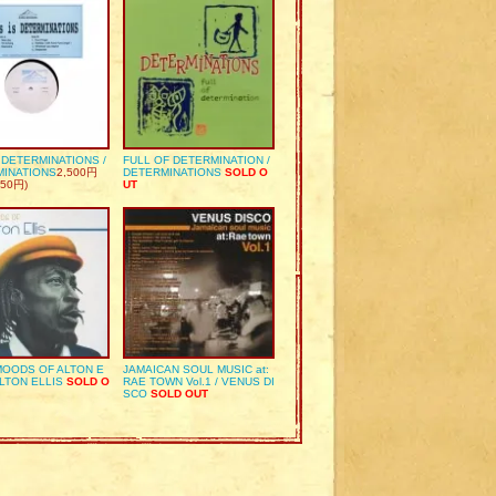
S DETERMINATIONS /
FULL OF DETERMINATION /
MINATIONS
2,500円
DETERMINATIONS
SOLD O
50円)
UT
OODS OF ALTON E
JAMAICAN SOUL MUSIC at:
ALTON ELLIS
SOLD O
RAE TOWN Vol.1 / VENUS DI
SCO
SOLD OUT