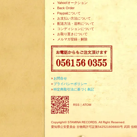
Yahoo!オークション
Back Order
Paypalについて
お支払い方法について
配送方法・送料について
コンディションについて
お取り置きについて
メルマガ登録・解除
»
お問合せ
»
プライバシーポリシー
»
特定商取引法に基づく表記
RSS
｜
ATOM
Copyright© STAMINA RECORDS. All Right Reserved.
愛知県公安委員会 古物商許可証第542521606800号 武田 佳樹