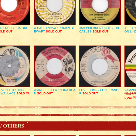
 / FREDDIE McGRE
A:CASSANOVA / ROMAN ST
JAH CHILDREN UNITE / THE
A:BLAC
LD OUT
EWART
SOLD OUT
CABLES
SOLD OUT
ON LIN
 VENDER / HORSE
A:ANGLE LA LA / NORA DEA
LOVE BUMP / LONE RANGE
VAMPIR
 WALLACE
SOLD OU
N
SOLD OUT
R
SOLD OUT
(税込8,5
6,240円
 / OTHERS