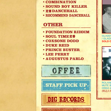
GLADD
/ GLA
SOLD 
ROLAN
MUTE B
ONSO 
(税込3,