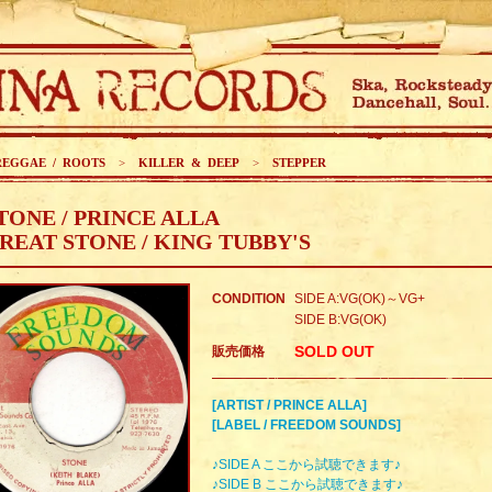
REGGAE / ROOTS
>
KILLER & DEEP
>
STEPPER
TONE / PRINCE ALLA
REAT STONE / KING TUBBY'S
CONDITION
SIDE A:VG(OK)～VG+
SIDE B:VG(OK)
SOLD OUT
販売価格
[ARTIST / PRINCE ALLA]
[LABEL / FREEDOM SOUNDS]
♪SIDE A ここから試聴できます♪
♪SIDE B ここから試聴できます♪