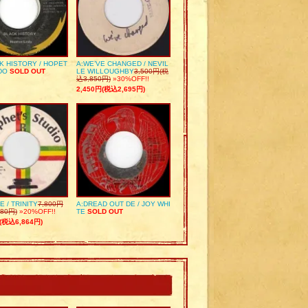
K HISTORY / HOPET
A:WE’VE CHANGED / NEVIL
DO
SOLD OUT
LE WILLOUGHBY
3,500円(税
込3,850円)
»30%OFF!!
2,450円(税込2,695円)
E / TRINITY
7,800円
A:DREAD OUT DE / JOY WHI
80円)
»20%OFF!!
TE
SOLD OUT
(税込6,864円)