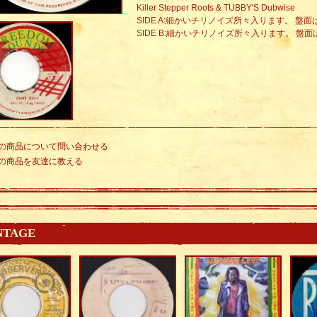
Killer Stepper Roots & TUBBY'S Dubwise
SIDE A:細かいチリノイズ所々入ります。 
SIDE B:細かいチリノイズ所々入ります。 
の商品について問い合わせる
の商品を友達に教える
NTAGE