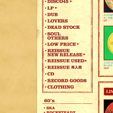
A:CONF
N / TH
UT
A:GO D
BLUES 
OUT
LI