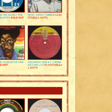
RE NO GOOD / THE
NOW / LEROY SIBBLES
3,80
 BUSTER
SOLD OUT
0円(税込4,180円)
UB / AUGUSTUS PAB
AQUARIUS DUB # 2 / HERM
D OUT
AN CHIN LOY
38,000円(税込4
1,800円)