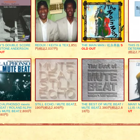
Y’S DOUBLE SCORE
REDUX / KEITH & TEX
1,851
THE MAIN MAN / 松永孝義
S
THIS I
DSTONE ANDERSON
円(税込2,037円)
OLD OUT
DETER
OUT
(税込2,7
D ALPHONSO meets
STILL ECHO / MUTE BEAT
2,
THE BEST OF MUTE BEAT /
MANY M
EAT / ROLAND ALPH
190円(税込2,409円)
MUTE BEAT
2,380円(税込2,6
LLIS / 
& MUTE BEAT
2,800円
18円)
UT
080円)