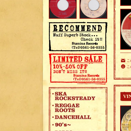
こ
こ
VI