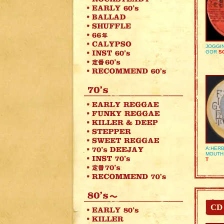
JOGGIN
GOR
SO
A:HERB
MOUTH
T
CD