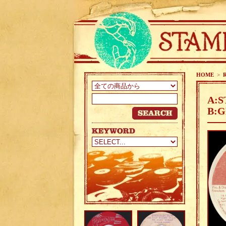
HOME
>
A:S
B:G