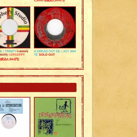
2,450円(税込2,695円)
E / TRINITY
7,800円
A:DREAD OUT DE / JOY WHI
80円)
»20%OFF!!
TE
SOLD OUT
(税込6,864円)