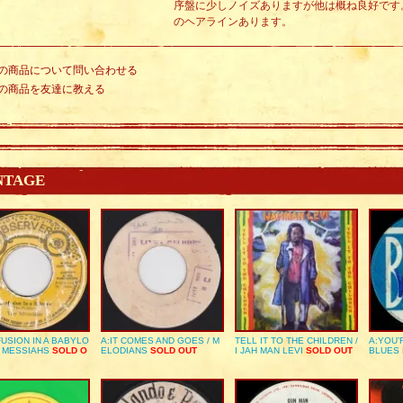
序盤に少しノイズありますが他は概ね良好です
のヘアラインあります。
の商品について問い合わせる
の商品を友達に教える
NTAGE
USION IN A BABYLO
A:IT COMES AND GOES / M
TELL IT TO THE CHILDREN /
A:YOU’
E MESSIAHS
SOLD O
ELODIANS
SOLD OUT
I JAH MAN LEVI
SOLD OUT
BLUES