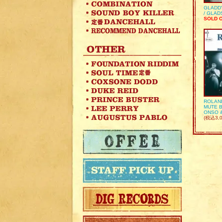
GLADD
/ GLA
SOLD 
ROLAN
MUTE B
ONSO 
(税込3,