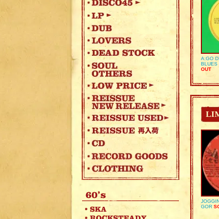
A:GO D
BLUES 
OUT
LI
JOGGIN
GOR
SO