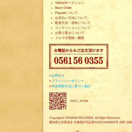
Yahoo!オークション
Back Order
Paypalについて
お支払い方法について
配送方法・送料について
コンディションについて
お取り置きについて
メルマガ登録・解除
»
お問合せ
»
プライバシーポリシー
»
特定商取引法に基づく表記
RSS
｜
ATOM
Copyright© STAMINA RECORDS. All Right Reserved.
愛知県公安委員会 古物商許可証第542521606800号 武田 佳樹