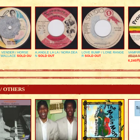
 VENDER / HORSE
A:ANGLE LA LA / NORA DEA
LOVE BUMP / LONE RANGE
VAMPIR
 WALLACE
SOLD OU
N
SOLD OUT
R
SOLD OUT
(税込8,5
6,240円
 / OTHERS