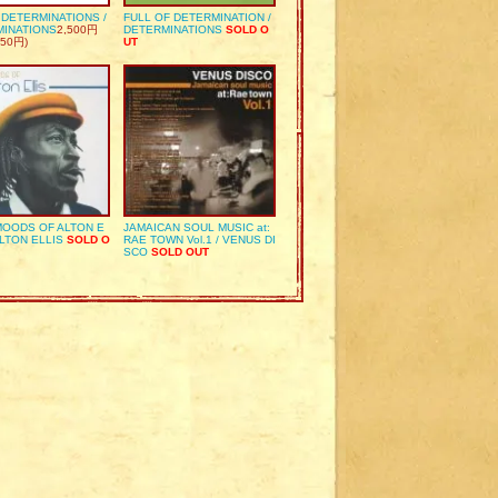
S DETERMINATIONS /
FULL OF DETERMINATION /
MINATIONS
2,500円
DETERMINATIONS
SOLD O
50円)
UT
OODS OF ALTON E
JAMAICAN SOUL MUSIC at:
ALTON ELLIS
SOLD O
RAE TOWN Vol.1 / VENUS DI
SCO
SOLD OUT