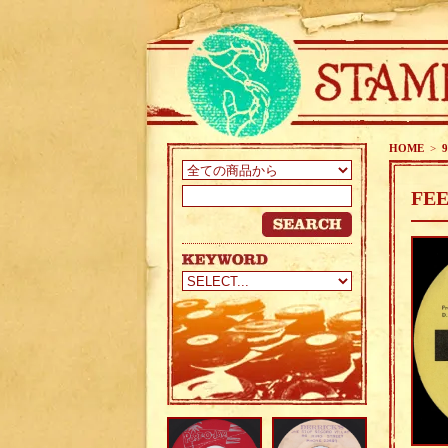
HOME
>
9
FE