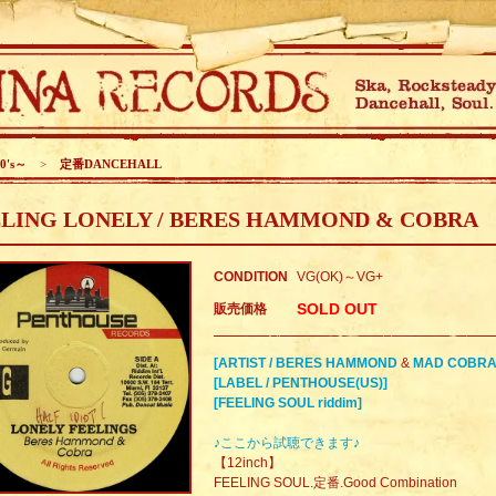
0's～
>
定番DANCEHALL
ELING LONELY / BERES HAMMOND & COBRA
CONDITION
VG(OK)～VG+
SOLD OUT
販売価格
[ARTIST / BERES HAMMOND
&
MAD COBRA
[LABEL / PENTHOUSE(US)]
[FEELING SOUL riddim]
♪ここから試聴できます♪
【12inch】
FEELING SOUL.定番.Good Combination