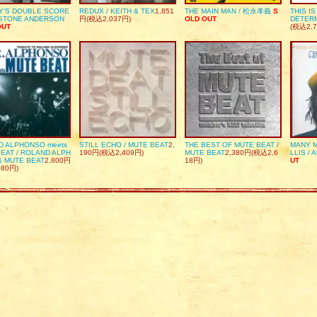
Y’S DOUBLE SCORE
REDUX / KEITH & TEX
1,851
THE MAIN MAN / 松永孝義
S
THIS I
DSTONE ANDERSON
円(税込2,037円)
OLD OUT
DETER
OUT
(税込2,7
D ALPHONSO meets
STILL ECHO / MUTE BEAT
2,
THE BEST OF MUTE BEAT /
MANY M
EAT / ROLAND ALPH
190円(税込2,409円)
MUTE BEAT
2,380円(税込2,6
LLIS / 
& MUTE BEAT
2,800円
18円)
UT
080円)