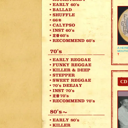
A:HERB
MOUTH
T
CD