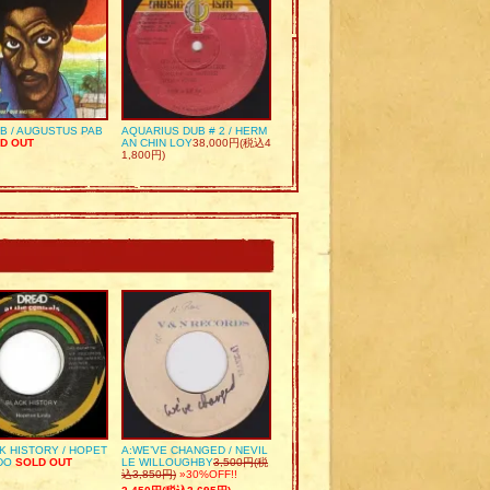
UB / AUGUSTUS PAB
AQUARIUS DUB # 2 / HERM
D OUT
AN CHIN LOY
38,000円(税込4
1,800円)
K HISTORY / HOPET
A:WE’VE CHANGED / NEVIL
DO
SOLD OUT
LE WILLOUGHBY
3,500円(税
込3,850円)
»30%OFF!!