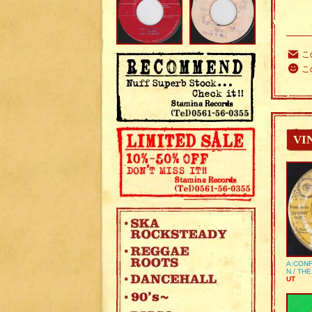
こ
こ
VI
A:CONF
N / TH
UT