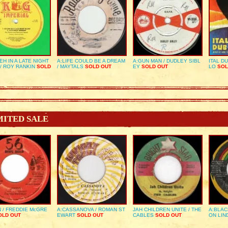
EH IN A LATE NIGHT
A:LIFE COULD BE A DREAM
A:GUN MAN / DUDLEY SIBL
ITAL D
/ ROY RANKIN
SOLD
/ MAYTALS
SOLD OUT
EY
SOLD OUT
LO
SOL
MITED SALE
 / FREDDIE McGRE
A:CASSANOVA / ROMAN ST
JAH CHILDREN UNITE / THE
A:BLAC
LD OUT
EWART
SOLD OUT
CABLES
SOLD OUT
ON LIN