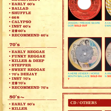
JOGGIN / FREDDIE McGRE
A:CA
GOR
SOLD OUT
EWA
A:HERB VENDER / HORSE
A:AN
MOUTH WALLACE
SOLD OU
N
SO
T
CD / OTHERS