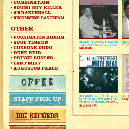
GLADDY’S DOUBLE SCORE
REDU
/ GLADSTONE ANDERSON
円(税
SOLD OUT
ROLAND ALPHONSO meets
STIL
MUTE BEAT / ROLAND ALPH
190
ONSO & MUTE BEAT
2,800円
(税込3,080円)