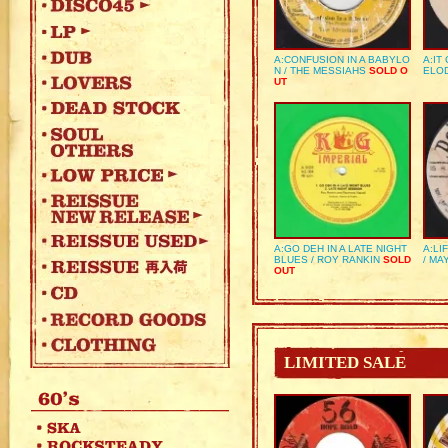
A:CONFUSION IN A BABYLO
A:IT
N / THE MESSIAHS
SOLD O
ELO
UT
A:GO DEH IN A LATE NIGHT
A:LI
BLUES / ROY RANKIN
SOLD
/ MA
OUT
LIMITED SALE