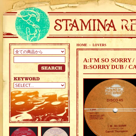
HOME
>
LOVERS
A:I'M SO SORRY
B:SORRY DUB / 