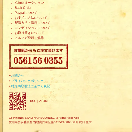
Yahoo!オークション
Back Order
Paypalについて
お支払い方法について
配送方法・送料について
コンディションについて
お取り置きについて
メルマガ登録・解除
»
お問合せ
»
プライバシーポリシー
»
特定商取引法に基づく表記
RSS
｜
ATOM
Copyright© STAMINA RECORDS. All Right Reserved.
愛知県公安委員会 古物商許可証第542521606800号 武田 佳樹