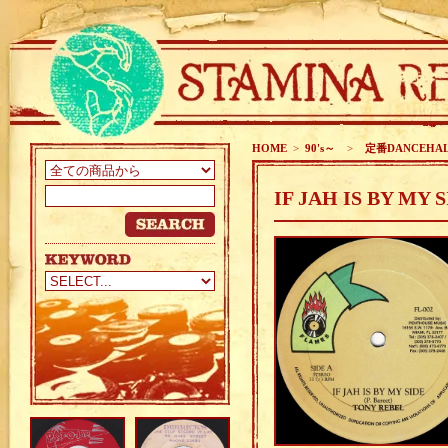
HOME
>
90's～
>
定番DANCEHA
IF JAH IS BY MY 