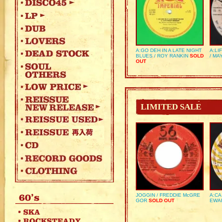
A:GO DEH IN A LATE NIGHT
A:LI
BLUES / ROY RANKIN
SOLD
/ MA
OUT
LIMITED SALE
JOGGIN / FREDDIE McGRE
A:CA
GOR
SOLD OUT
EWA