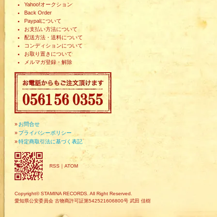
Yahoo!オークション
Back Order
Paypalについて
お支払い方法について
配送方法・送料について
コンディションについて
お取り置きについて
メルマガ登録・解除
»
お問合せ
»
プライバシーポリシー
»
特定商取引法に基づく表記
RSS
｜
ATOM
Copyright© STAMINA RECORDS. All Right Reserved.
愛知県公安委員会 古物商許可証第542521606800号 武田 佳樹