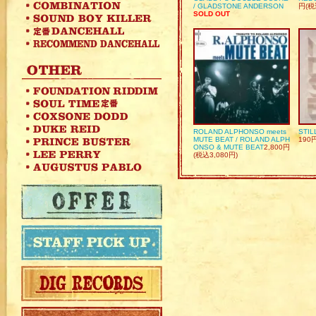
/ GLADSTONE ANDERSON
円(税
SOLD OUT
ROLAND ALPHONSO meets
STIL
MUTE BEAT / ROLAND ALPH
190
ONSO & MUTE BEAT
2,800円
(税込3,080円)