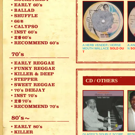
A:HERB VENDER / HORSE
A:AN
MOUTH WALLACE
SOLD OU
N
SO
T
CD / OTHERS
GLADDY’S DOUBLE SCORE
REDU