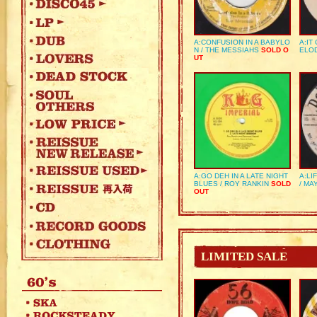
A:CONFUSION IN A BABYLO
A:IT
N / THE MESSIAHS
SOLD O
ELO
UT
A:GO DEH IN A LATE NIGHT
A:LI
BLUES / ROY RANKIN
SOLD
/ MA
OUT
LIMITED SALE