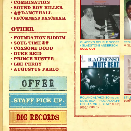
GLADDY’S DOUBLE SCORE
REDU
/ GLADSTONE ANDERSON
円(税
SOLD OUT
ROLAND ALPHONSO meets
STIL
MUTE BEAT / ROLAND ALPH
190
ONSO & MUTE BEAT
2,800円
(税込3,080円)