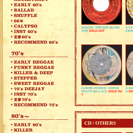
JOGGIN / FREDDIE McGRE
A:CA
GOR
SOLD OUT
EWA
A:HERB VENDER / HORSE
A:AN
MOUTH WALLACE
SOLD OU
N
SO
T
CD / OTHERS