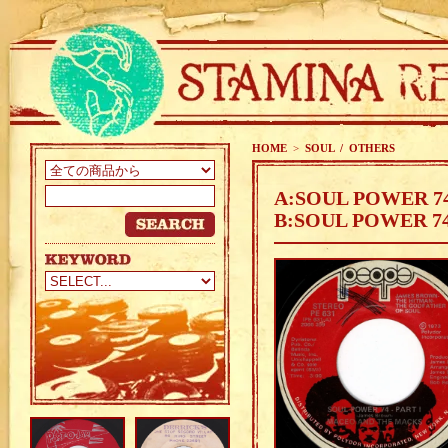
HOME
>
SOUL / OTHERS
A:SOUL POWER 7
B:SOUL POWER 7