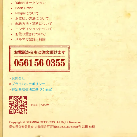
Yahoo!オークション
Back Order
Paypalについて
お支払い方法について
配送方法・送料について
コンディションについて
お取り置きについて
メルマガ登録・解除
»
お問合せ
»
プライバシーポリシー
»
特定商取引法に基づく表記
RSS
｜
ATOM
Copyright© STAMINA RECORDS. All Right Reserved.
愛知県公安委員会 古物商許可証第542521606800号 武田 佳樹