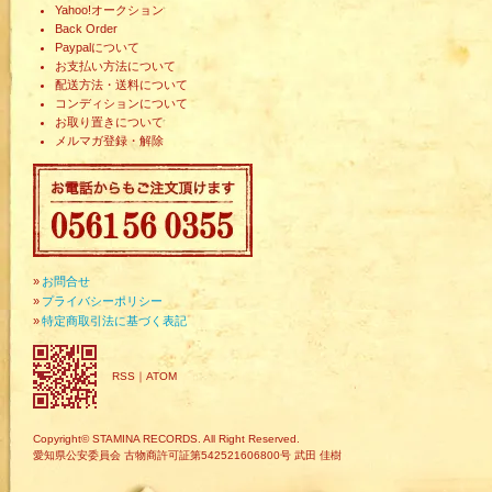
Yahoo!オークション
Back Order
Paypalについて
お支払い方法について
配送方法・送料について
コンディションについて
お取り置きについて
メルマガ登録・解除
»
お問合せ
»
プライバシーポリシー
»
特定商取引法に基づく表記
RSS
｜
ATOM
Copyright© STAMINA RECORDS. All Right Reserved.
愛知県公安委員会 古物商許可証第542521606800号 武田 佳樹