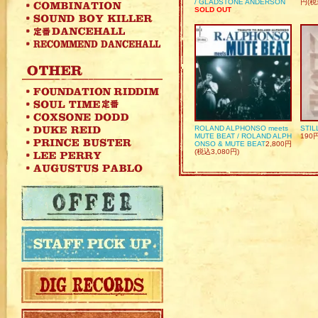
/ GLADSTONE ANDERSON
円(税
SOLD OUT
ROLAND ALPHONSO meets
STIL
MUTE BEAT / ROLAND ALPH
190
ONSO & MUTE BEAT
2,800円
(税込3,080円)