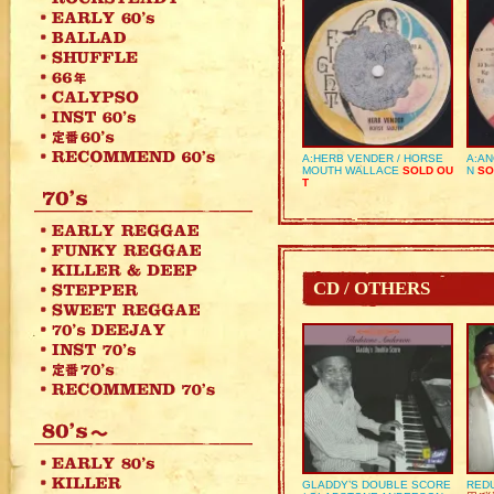
A:HERB VENDER / HORSE
A:AN
MOUTH WALLACE
SOLD OU
N
SO
T
CD / OTHERS
GLADDY’S DOUBLE SCORE
REDU