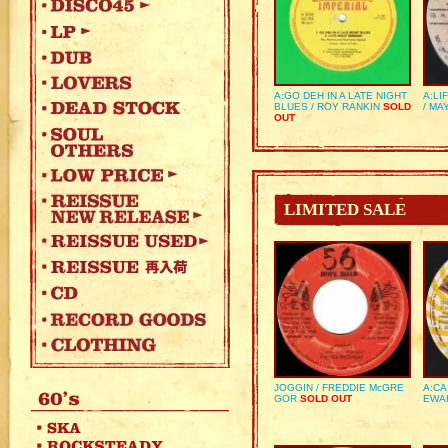
A:GO DEH IN A LATE NIGHT
A:LI
BLUES / ROY RANKIN
SOLD
/ MA
OUT
LIMITED SALE
JOGGIN / FREDDIE McGRE
A:CA
GOR
SOLD OUT
EWA