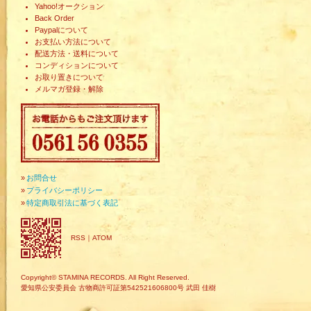
Yahoo!オークション
Back Order
Paypalについて
お支払い方法について
配送方法・送料について
コンディションについて
お取り置きについて
メルマガ登録・解除
»
お問合せ
»
プライバシーポリシー
»
特定商取引法に基づく表記
RSS
｜
ATOM
Copyright© STAMINA RECORDS. All Right Reserved.
愛知県公安委員会 古物商許可証第542521606800号 武田 佳樹