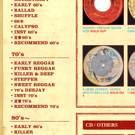
JOGGIN / FREDDIE McGRE
A:CA
GOR
SOLD OUT
EWA
A:HERB VENDER / HORSE
A:AN
MOUTH WALLACE
SOLD OU
N
SO
T
CD / OTHERS