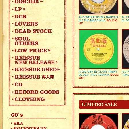
A:CONFUSION IN A BABYLO
A:IT
N / THE MESSIAHS
SOLD O
ELO
UT
A:GO DEH IN A LATE NIGHT
A:LI
BLUES / ROY RANKIN
SOLD
/ MA
OUT
LIMITED SALE