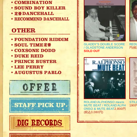
GLADDY’S DOUBLE SCORE
REDU
/ GLADSTONE ANDERSON
円(税
SOLD OUT
ROLAND ALPHONSO meets
STIL
MUTE BEAT / ROLAND ALPH
190
ONSO & MUTE BEAT
2,800円
(税込3,080円)