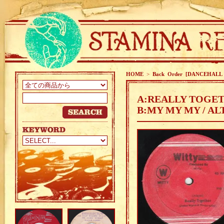
HOME
>
Back Order [DANCEHALL
A:REALLY TOGET
B:MY MY MY / A