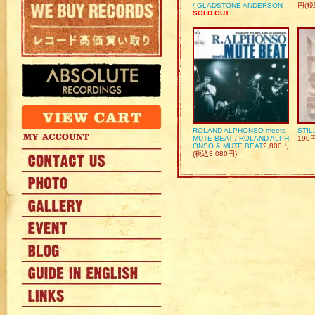
/ GLADSTONE ANDERSON
円(税
SOLD OUT
ROLAND ALPHONSO meets
STIL
MUTE BEAT / ROLAND ALPH
190
ONSO & MUTE BEAT
2,800円
(税込3,080円)