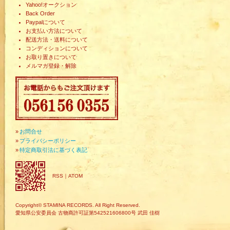
Yahoo!オークション
Back Order
Paypalについて
お支払い方法について
配送方法・送料について
コンディションについて
お取り置きについて
メルマガ登録・解除
»
お問合せ
»
プライバシーポリシー
»
特定商取引法に基づく表記
RSS
｜
ATOM
Copyright© STAMINA RECORDS. All Right Reserved.
愛知県公安委員会 古物商許可証第542521606800号 武田 佳樹