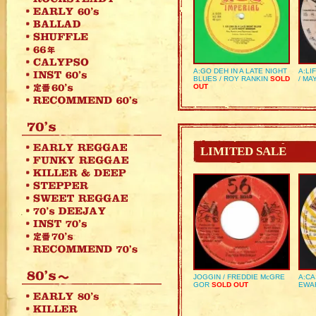
A:GO DEH IN A LATE NIGHT
A:LI
BLUES / ROY RANKIN
SOLD
/ MA
OUT
LIMITED SALE
JOGGIN / FREDDIE McGRE
A:CA
GOR
SOLD OUT
EWA