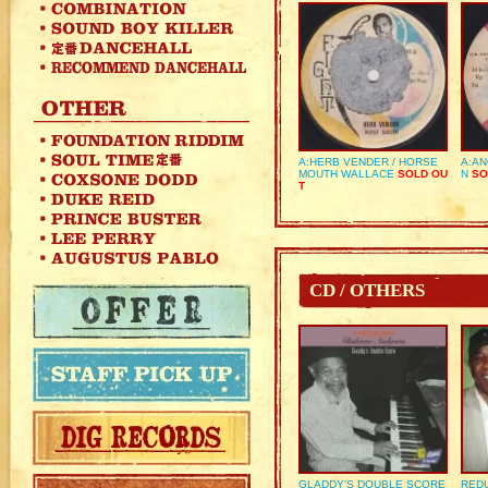
A:HERB VENDER / HORSE
A:AN
MOUTH WALLACE
SOLD OU
N
SO
T
CD / OTHERS
GLADDY’S DOUBLE SCORE
REDU