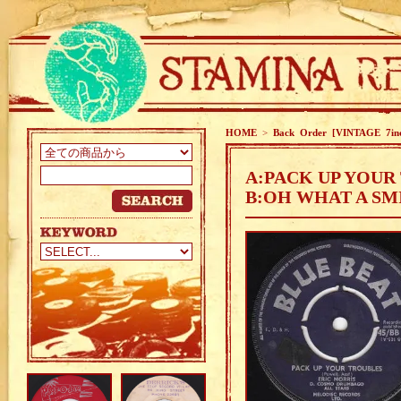
HOME
>
Back Order [VINTAGE 7in
A:PACK UP YOUR
B:OH WHAT A SMI