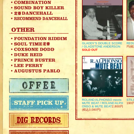
GLADDY’S DOUBLE SCORE
REDU
/ GLADSTONE ANDERSON
円(税
SOLD OUT
ROLAND ALPHONSO meets
STIL
MUTE BEAT / ROLAND ALPH
190
ONSO & MUTE BEAT
2,800円
(税込3,080円)