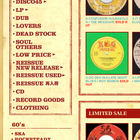
A:CONFUSION IN A BABYLO
A:IT
N / THE MESSIAHS
SOLD O
ELO
UT
A:GO DEH IN A LATE NIGHT
A:LI
BLUES / ROY RANKIN
SOLD
/ MA
OUT
LIMITED SALE