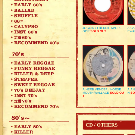
JOGGIN / FREDDIE McGRE
A:CA
GOR
SOLD OUT
EWA
A:HERB VENDER / HORSE
A:AN
MOUTH WALLACE
SOLD OU
N
SO
T
CD / OTHERS