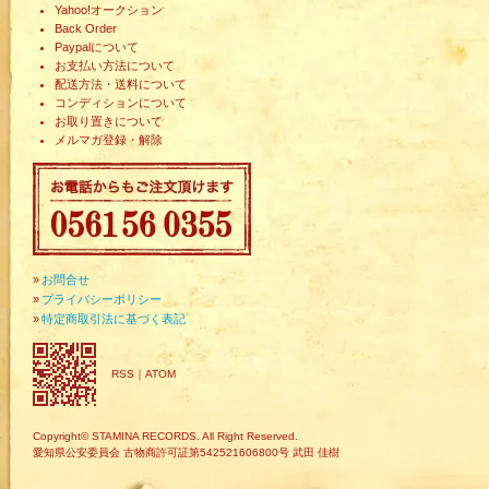
Yahoo!オークション
Back Order
Paypalについて
お支払い方法について
配送方法・送料について
コンディションについて
お取り置きについて
メルマガ登録・解除
»
お問合せ
»
プライバシーポリシー
»
特定商取引法に基づく表記
RSS
｜
ATOM
Copyright© STAMINA RECORDS. All Right Reserved.
愛知県公安委員会 古物商許可証第542521606800号 武田 佳樹