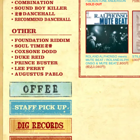
/ GLADSTONE ANDERSON
円(税
SOLD OUT
ROLAND ALPHONSO meets
STIL
MUTE BEAT / ROLAND ALPH
190
ONSO & MUTE BEAT
2,800円
(税込3,080円)