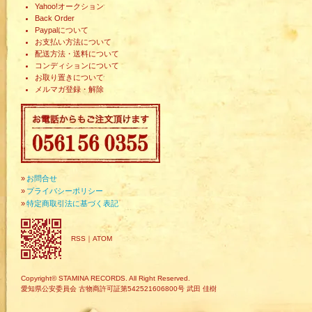
Yahoo!オークション
Back Order
Paypalについて
お支払い方法について
配送方法・送料について
コンディションについて
お取り置きについて
メルマガ登録・解除
»
お問合せ
»
プライバシーポリシー
»
特定商取引法に基づく表記
RSS
｜
ATOM
Copyright© STAMINA RECORDS. All Right Reserved.
愛知県公安委員会 古物商許可証第542521606800号 武田 佳樹