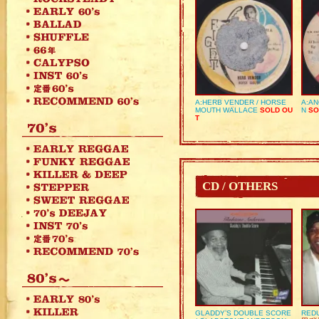
A:HERB VENDER / HORSE
A:AN
MOUTH WALLACE
SOLD OU
N
SO
T
CD / OTHERS
GLADDY’S DOUBLE SCORE
REDU