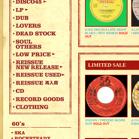
A:GO DEH IN A LATE NIGHT
A:LI
BLUES / ROY RANKIN
SOLD
/ MA
OUT
LIMITED SALE
JOGGIN / FREDDIE McGRE
A:CA
GOR
SOLD OUT
EWA