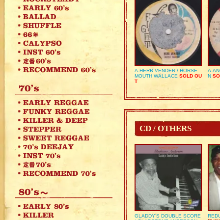
A:HERB VENDER / HORSE
A:AN
MOUTH WALLACE
SOLD OU
N
SO
T
CD / OTHERS
GLADDY’S DOUBLE SCORE
REDU