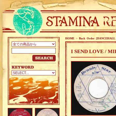
HOME
>
Back Order [DANCEHALL 
I SEND LOVE / 