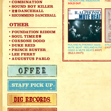
/ GLADSTONE ANDERSON
円(税
SOLD OUT
ROLAND ALPHONSO meets
STIL
MUTE BEAT / ROLAND ALPH
190
ONSO & MUTE BEAT
2,800円
(税込3,080円)