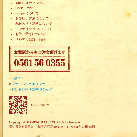
Yahoo!オークション
Back Order
Paypalについて
お支払い方法について
配送方法・送料について
コンディションについて
お取り置きについて
メルマガ登録・解除
»
お問合せ
»
プライバシーポリシー
»
特定商取引法に基づく表記
RSS
｜
ATOM
Copyright© STAMINA RECORDS. All Right Reserved.
愛知県公安委員会 古物商許可証第542521606800号 武田 佳樹