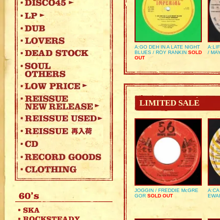
A:GO DEH IN A LATE NIGHT
A:LI
BLUES / ROY RANKIN
SOLD
/ MA
OUT
LIMITED SALE
JOGGIN / FREDDIE McGRE
A:CA
GOR
SOLD OUT
EWA