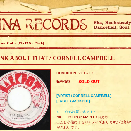
ack Order [VINTAGE 7inch]
NK ABOUT THAT / CORNELL CAMPBELL
CONDITION
VG+～EX-
SOLD OUT
販売価格
[ARTIST / CORNELL CAMPBELL]
[LABEL / JACKPOT]
♪ここから試聴できます♪
NICE TIME/BOB MARLEY替え歌
出だし小傷によるパチノイズありますが他良好
がきれいです。