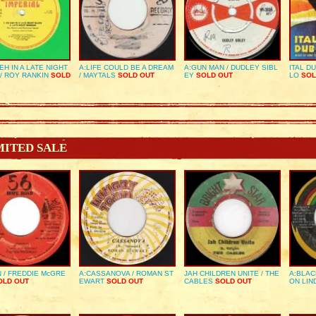
EH IN A LATE NIGHT
A:LIFE COULD BE A DREAM
A:GUN MAN / DUDLEY SIBL
ITAL D
/ ROY RANKIN
SOLD
/ MAYTALS
SOLD OUT
EY
SOLD OUT
LO
SOL
MITED SALE
 / FREDDIE McGRE
A:CASSANOVA / ROMAN ST
JAH CHILDREN UNITE / THE
A:BLAC
LD OUT
EWART
SOLD OUT
CABLES
SOLD OUT
ON LIN