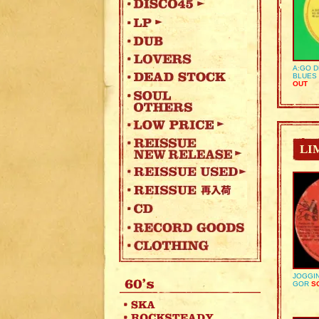
A:GO D
BLUES 
OUT
LI
JOGGIN
GOR
SO