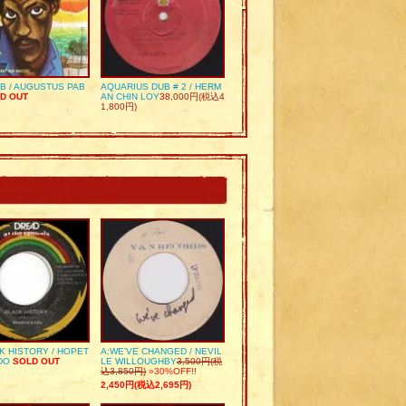
UB / AUGUSTUS PAB
AQUARIUS DUB # 2 / HERM
D OUT
AN CHIN LOY
38,000円(税込4
1,800円)
K HISTORY / HOPET
A:WE’VE CHANGED / NEVIL
DO
SOLD OUT
LE WILLOUGHBY
3,500円(税
込3,850円)
»30%OFF!!
2,450円(税込2,695円)