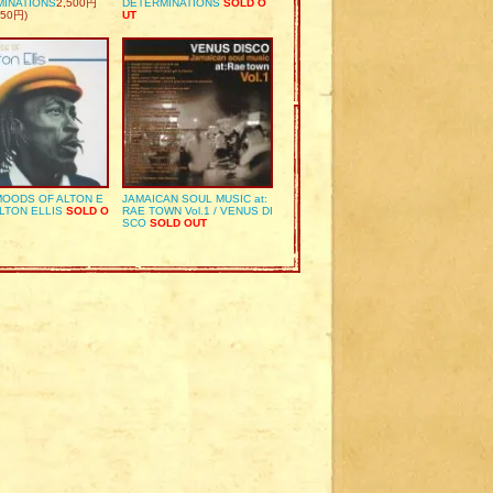
MINATIONS
2,500円
DETERMINATIONS
SOLD O
50円)
UT
OODS OF ALTON E
JAMAICAN SOUL MUSIC at:
ALTON ELLIS
SOLD O
RAE TOWN Vol.1 / VENUS DI
SCO
SOLD OUT