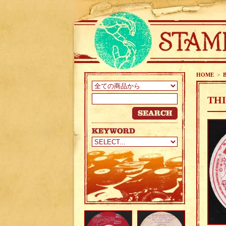
HOME
>
B
THI