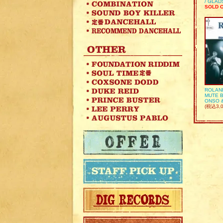
/ GLA
SOLD 
ROLAN
MUTE B
ONSO 
(税込3,