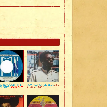
RE NO GOOD / THE
NOW / LEROY SIBBLES
3,80
 BUSTER
SOLD OUT
0円(税込4,180円)