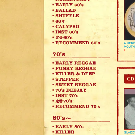
A:HERB
MOUTH
T
CD
GLADD