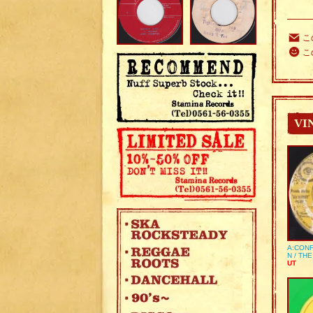
こ
こ
VI
A:CONF
N / TH
UT