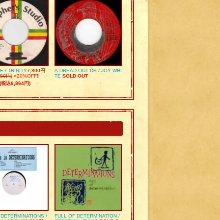
E / TRINITY
7,800円
A:DREAD OUT DE / JOY WHI
80円)
»20%OFF!!
TE
SOLD OUT
(税込6,864円)
S DETERMINATIONS /
FULL OF DETERMINATION /