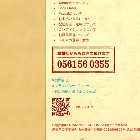
Yahoo!オークション
Back Order
Paypalについて
お支払い方法について
配送方法・送料について
コンディションについて
お取り置きについて
メルマガ登録・解除
»
お問合せ
»
プライバシーポリシー
»
特定商取引法に基づく表記
RSS
｜
ATOM
Copyright© STAMINA RECORDS. All Right Reserved.
愛知県公安委員会 古物商許可証第542521606800号 武田 佳樹