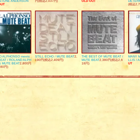
DSTONE ANDERSON
円(税込2,037円)
OLD OUT
DETER
OUT
(税込2,7
D ALPHONSO meets
STILL ECHO / MUTE BEAT
2,
THE BEST OF MUTE BEAT /
MANY M
EAT / ROLAND ALPH
190円(税込2,409円)
MUTE BEAT
2,380円(税込2,6
LLIS / 
& MUTE BEAT
2,800円
18円)
UT
080円)