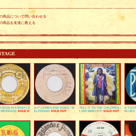
の商品について問い合わせる
の商品を友達に教える
NTAGE
USION IN A BABYLO
A:IT COMES AND GOES / M
TELL IT TO THE CHILDREN /
A:YOU’
E MESSIAHS
SOLD O
ELODIANS
SOLD OUT
I JAH MAN LEVI
SOLD OUT
BLUES