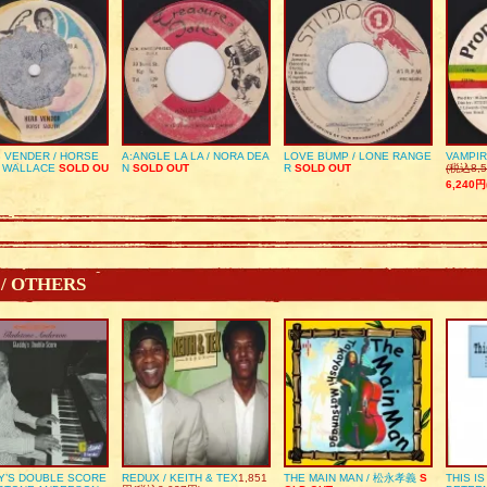
 VENDER / HORSE
A:ANGLE LA LA / NORA DEA
LOVE BUMP / LONE RANGE
VAMPIR
 WALLACE
SOLD OU
N
SOLD OUT
R
SOLD OUT
(税込8,5
6,240円
 / OTHERS
Y’S DOUBLE SCORE
REDUX / KEITH & TEX
1,851
THE MAIN MAN / 松永孝義
S
THIS I