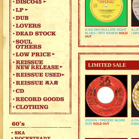
A:GO DEH IN A LATE NIGHT
A:LI
BLUES / ROY RANKIN
SOLD
/ MA
OUT
LIMITED SALE
JOGGIN / FREDDIE McGRE
A:CA
GOR
SOLD OUT
EWA