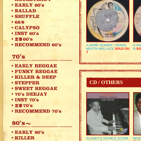
A:HERB VENDER / HORSE
A:AN
MOUTH WALLACE
SOLD OU
N
SO
T
CD / OTHERS
GLADDY’S DOUBLE SCORE
REDU