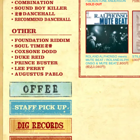
/ GLADSTONE ANDERSON
円(税
SOLD OUT
ROLAND ALPHONSO meets
STIL
MUTE BEAT / ROLAND ALPH
190
ONSO & MUTE BEAT
2,800円
(税込3,080円)