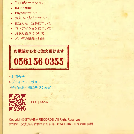
Yahoo!オークション
Back Order
Paypalについて
お支払い方法について
配送方法・送料について
コンディションについて
お取り置きについて
メルマガ登録・解除
»
お問合せ
»
プライバシーポリシー
»
特定商取引法に基づく表記
RSS
｜
ATOM
Copyright© STAMINA RECORDS. All Right Reserved.
愛知県公安委員会 古物商許可証第542521606800号 武田 佳樹