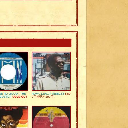
RE NO GOOD / THE
NOW / LEROY SIBBLES
3,80
 BUSTER
SOLD OUT
0円(税込4,180円)