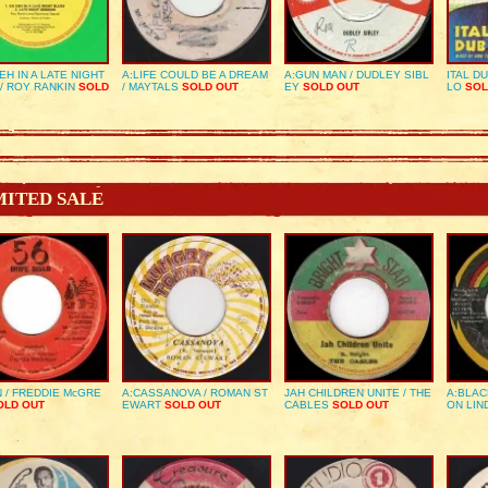
EH IN A LATE NIGHT
A:LIFE COULD BE A DREAM
A:GUN MAN / DUDLEY SIBL
ITAL D
/ ROY RANKIN
SOLD
/ MAYTALS
SOLD OUT
EY
SOLD OUT
LO
SOL
MITED SALE
 / FREDDIE McGRE
A:CASSANOVA / ROMAN ST
JAH CHILDREN UNITE / THE
A:BLAC
LD OUT
EWART
SOLD OUT
CABLES
SOLD OUT
ON LIN