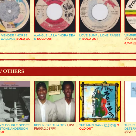
 VENDER / HORSE
A:ANGLE LA LA / NORA DEA
LOVE BUMP / LONE RANGE
VAMPIR
 WALLACE
SOLD OU
N
SOLD OUT
R
SOLD OUT
(税込8,5
6,240円
 / OTHERS
Y’S DOUBLE SCORE
REDUX / KEITH & TEX
1,851
THE MAIN MAN / 松永孝義
S
THIS I
DSTONE ANDERSON
円(税込2,037円)
OLD OUT
DETER
OUT
(税込2,7