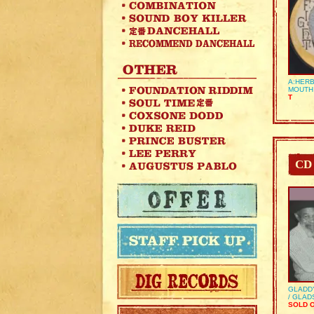
A:HERB
MOUTH
T
CD
GLADD
/ GLA
SOLD 