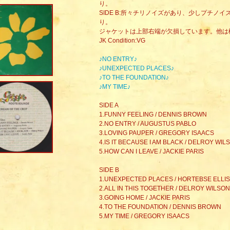
り。
SIDE B:所々チリノイズがあり、少しプチノ
り。
ジャケットは上部右端が欠損しています。他は
JK Condition:VG
♪NO ENTRY♪
♪UNEXPECTED PLACES♪
♪TO THE FOUNDATION♪
♪MY TIME♪
SIDE A
1.FUNNY FEELING / DENNIS BROWN
2.NO ENTRY / AUGUSTUS PABLO
3.LOVING PAUPER / GREGORY ISAACS
4.IS IT BECAUSE I AM BLACK / DELROY WIL
5.HOW CAN I LEAVE / JACKIE PARIS
SIDE B
1.UNEXPECTED PLACES / HORTEBSE ELLIS
2.ALL IN THIS TOGETHER / DELROY WILSON
3.GOING HOME / JACKIE PARIS
4.TO THE FOUNDATION / DENNIS BROWN
5.MY TIME / GREGORY ISAACS