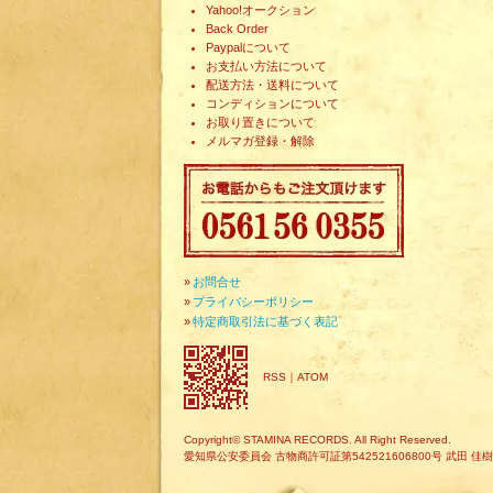
Yahoo!オークション
Back Order
Paypalについて
お支払い方法について
配送方法・送料について
コンディションについて
お取り置きについて
メルマガ登録・解除
»
お問合せ
»
プライバシーポリシー
»
特定商取引法に基づく表記
RSS
｜
ATOM
Copyright© STAMINA RECORDS. All Right Reserved.
愛知県公安委員会 古物商許可証第542521606800号 武田 佳樹