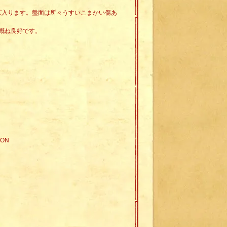
イズ入ります。盤面は所々うすいこまかい傷あ
概ね良好です。
SON