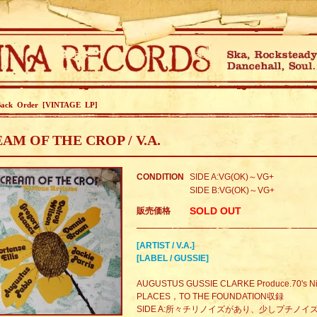
Back Order [VINTAGE LP]
AM OF THE CROP / V.A.
CONDITION
SIDE A:VG(OK)～VG+
SIDE B:VG(OK)～VG+
SOLD OUT
販売価格
[ARTIST / V.A.]
[LABEL / GUSSIE]
AUGUSTUS GUSSIE CLARKE Produce.70's 
PLACES，TO THE FOUNDATION収録
SIDE A:所々チリノイズがあり、少しプチノ