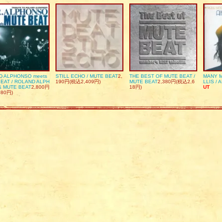
D ALPHONSO meets
STILL ECHO / MUTE BEAT
2,
THE BEST OF MUTE BEAT /
MANY M
EAT / ROLAND ALPH
190円(税込2,409円)
MUTE BEAT
2,380円(税込2,6
LLIS / 
& MUTE BEAT
2,800円
18円)
UT
080円)