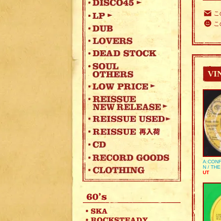
こ
こ
VI
A:CONF
N / TH
UT