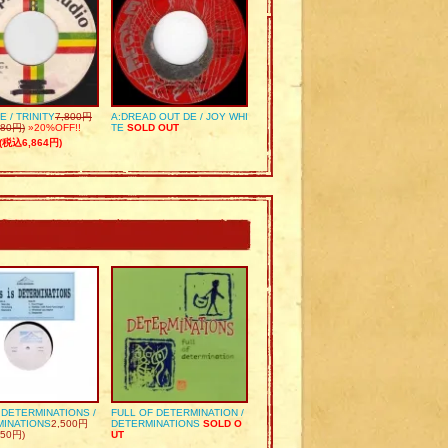
E / TRINITY
7,800円
A:DREAD OUT DE / JOY WHI
80円)
»20%OFF!!
TE
SOLD OUT
(税込6,864円)
S DETERMINATIONS /
FULL OF DETERMINATION /
MINATIONS
2,500円
DETERMINATIONS
SOLD O
50円)
UT