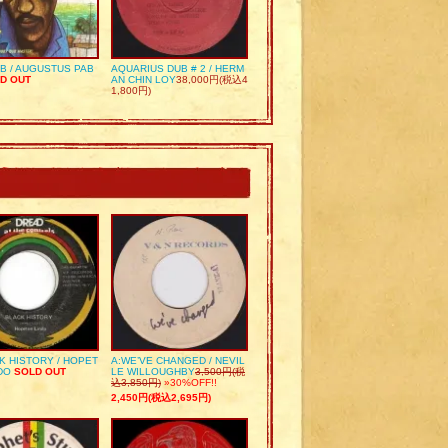
UB / AUGUSTUS PAB
AQUARIUS DUB # 2 / HERM
D OUT
AN CHIN LOY
38,000円(税込4
1,800円)
K HISTORY / HOPET
A:WE’VE CHANGED / NEVIL
DO
SOLD OUT
LE WILLOUGHBY
3,500円(税
込3,850円)
»30%OFF!!
2,450円(税込2,695円)