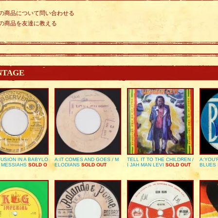
の商品について問い合わせる
の商品を友達に教える
NTAGE
USION IN A BABYLO
A:IT COMES AND GOES / M
TELL IT TO THE CHILDREN /
A:YOU’
E MESSIAHS
SOLD O
ELODIANS
SOLD OUT
I JAH MAN LEVI
SOLD OUT
BLUES