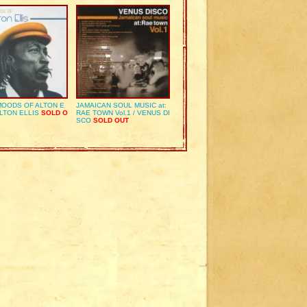
OODS OF ALTON E
JAMAICAN SOUL MUSIC at:
ALTON ELLIS
SOLD O
RAE TOWN Vol.1 / VENUS DI
SCO
SOLD OUT