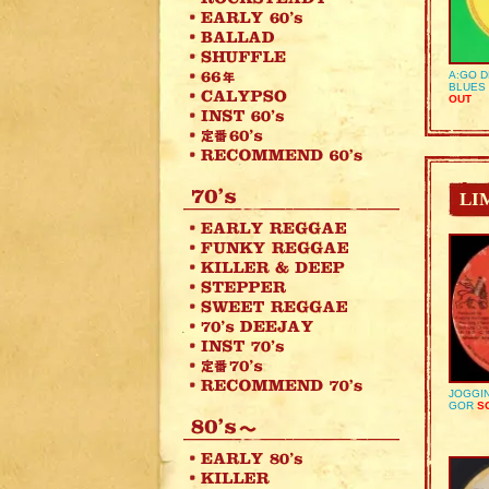
A:GO D
BLUES 
OUT
LI
JOGGIN
GOR
SO