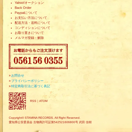
Yahoo!オークション
Back Order
Paypalについて
お支払い方法について
配送方法・送料について
コンディションについて
お取り置きについて
メルマガ登録・解除
»
お問合せ
»
プライバシーポリシー
»
特定商取引法に基づく表記
RSS
｜
ATOM
Copyright© STAMINA RECORDS. All Right Reserved.
愛知県公安委員会 古物商許可証第542521606800号 武田 佳樹