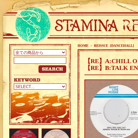
HOME
>
REISSUE [DANCEHALL]
【RE】A:CHILL OU
【RE】B:TALK EN'