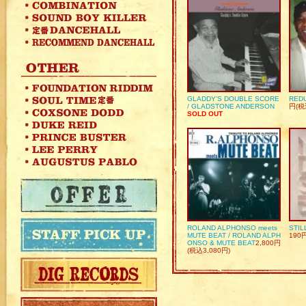
GLADDY’S DOUBLE SCORE
REDU
/ GLADSTONE ANDERSON
円(税
SOLD OUT
ROLAND ALPHONSO meets
STIL
MUTE BEAT / ROLAND ALPH
190
ONSO & MUTE BEAT
2,800円
(税込3,080円)