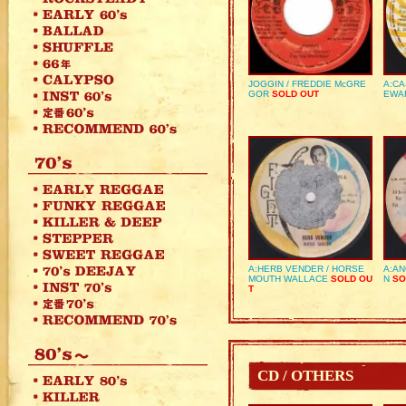
JOGGIN / FREDDIE McGRE
A:CA
GOR
SOLD OUT
EWA
A:HERB VENDER / HORSE
A:AN
MOUTH WALLACE
SOLD OU
N
SO
T
CD / OTHERS