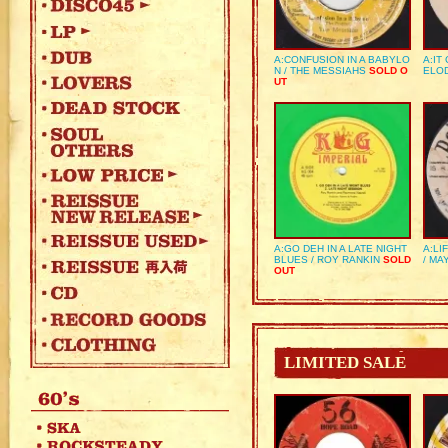
A:CONFUSION IN A BABYLO
A:IT
N / THE MESSIAHS
SOLD O
ELO
UT
A:GO DEH IN A LATE NIGHT
A:LI
BLUES / ROY RANKIN
SOLD
/ MA
OUT
LIMITED SALE