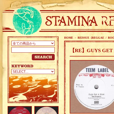
HOME
>
REISSUE [REGGAE / ROO
【RE】GUYS GET A