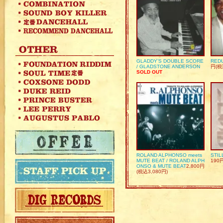
GLADDY’S DOUBLE SCORE
REDU
/ GLADSTONE ANDERSON
円(税
SOLD OUT
ROLAND ALPHONSO meets
STIL
MUTE BEAT / ROLAND ALPH
190
ONSO & MUTE BEAT
2,800円
(税込3,080円)