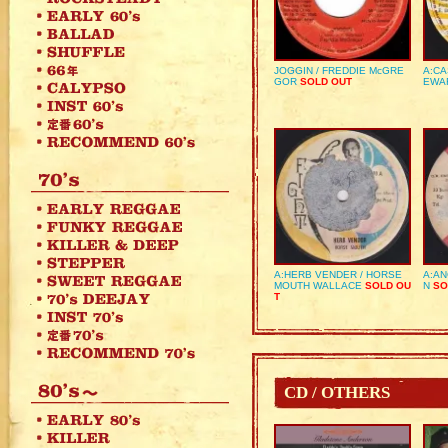
JOGGIN / FREDDIE McGRE
A:CA
GOR
SOLD OUT
EWA
A:HERB VENDER / HORSE
A:AN
MOUTH WALLACE
SOLD OU
N
SO
T
CD / OTHERS