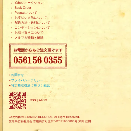
Yahoo!オークション
Back Order
Paypalについて
お支払い方法について
配送方法・送料について
コンディションについて
お取り置きについて
メルマガ登録・解除
»
お問合せ
»
プライバシーポリシー
»
特定商取引法に基づく表記
RSS
｜
ATOM
Copyright© STAMINA RECORDS. All Right Reserved.
愛知県公安委員会 古物商許可証第542521606800号 武田 佳樹