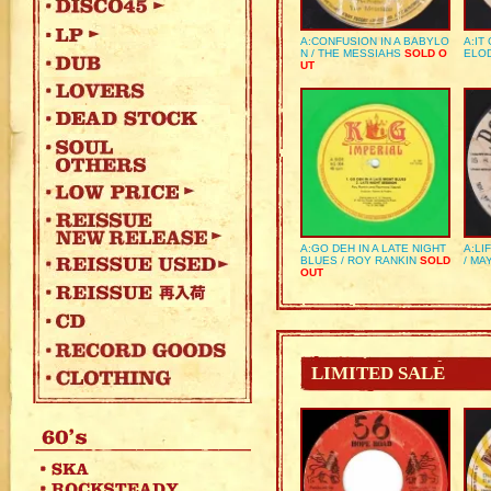
A:CONFUSION IN A BABYLO
A:IT
N / THE MESSIAHS
SOLD O
ELO
UT
A:GO DEH IN A LATE NIGHT
A:LI
BLUES / ROY RANKIN
SOLD
/ MA
OUT
LIMITED SALE