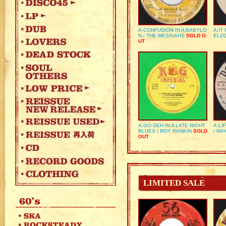
A:CONFUSION IN A BABYLO
A:IT
N / THE MESSIAHS
SOLD O
ELO
UT
A:GO DEH IN A LATE NIGHT
A:LI
BLUES / ROY RANKIN
SOLD
/ MA
OUT
LIMITED SALE