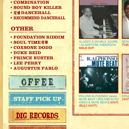
GLADDY’S DOUBLE SCORE
REDU
/ GLADSTONE ANDERSON
円(税
SOLD OUT
ROLAND ALPHONSO meets
STIL
MUTE BEAT / ROLAND ALPH
190
ONSO & MUTE BEAT
2,800円
(税込3,080円)