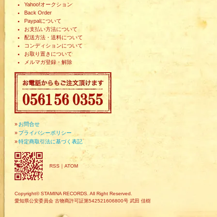
Yahoo!オークション
Back Order
Paypalについて
お支払い方法について
配送方法・送料について
コンディションについて
お取り置きについて
メルマガ登録・解除
»
お問合せ
»
プライバシーポリシー
»
特定商取引法に基づく表記
RSS
｜
ATOM
Copyright© STAMINA RECORDS. All Right Reserved.
愛知県公安委員会 古物商許可証第542521606800号 武田 佳樹