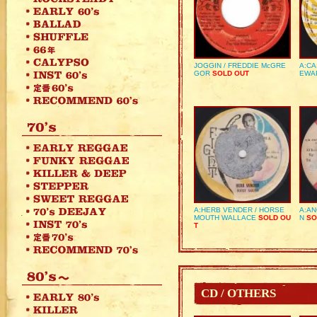
JOGGIN / FREDDIE McGRE
A:CA
GOR
SOLD OUT
EWA
A:HERB VENDER / HORSE
A:AN
MOUTH WALLACE
SOLD OU
N
SO
T
CD / OTHERS